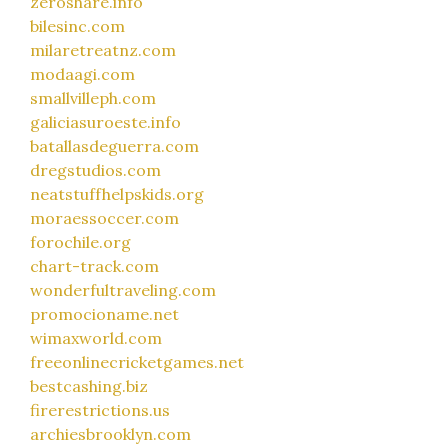
zeroshare.info
bilesinc.com
milaretreatnz.com
modaagi.com
smallvilleph.com
galiciasuroeste.info
batallasdeguerra.com
dregstudios.com
neatstuffhelpskids.org
moraessoccer.com
forochile.org
chart-track.com
wonderfultraveling.com
promocioname.net
wimaxworld.com
freeonlinecricketgames.net
bestcashing.biz
firerestrictions.us
archiesbrooklyn.com