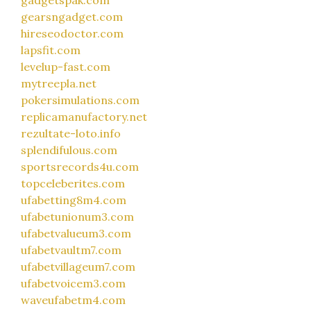
gearsngadget.com
hireseodoctor.com
lapsfit.com
levelup-fast.com
mytreepla.net
pokersimulations.com
replicamanufactory.net
rezultate-loto.info
splendifulous.com
sportsrecords4u.com
topceleberites.com
ufabetting8m4.com
ufabetunionum3.com
ufabetvalueum3.com
ufabetvaultm7.com
ufabetvillageum7.com
ufabetvoicem3.com
waveufabetm4.com