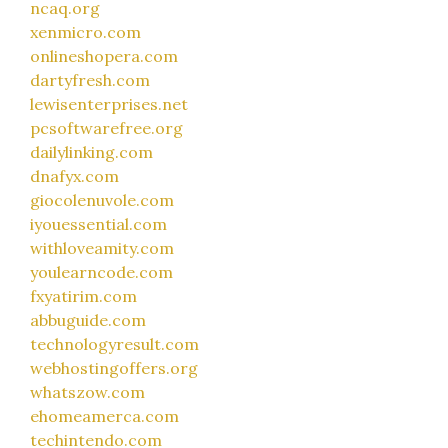
ncaq.org
xenmicro.com
onlineshopera.com
dartyfresh.com
lewisenterprises.net
pcsoftwarefree.org
dailylinking.com
dnafyx.com
giocolenuvole.com
iyouessential.com
withloveamity.com
youlearncode.com
fxyatirim.com
abbuguide.com
technologyresult.com
webhostingoffers.org
whatszow.com
ehomeamerca.com
techintendo.com