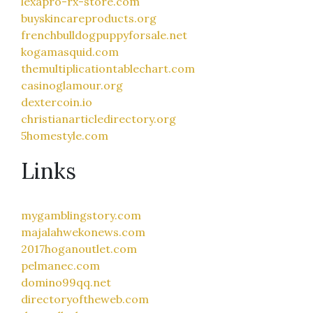
lexapro-rx-store.com
buyskincareproducts.org
frenchbulldogpuppyforsale.net
kogamasquid.com
themultiplicationtablechart.com
casinoglamour.org
dextercoin.io
christianarticledirectory.org
5homestyle.com
Links
mygamblingstory.com
majalahwekonews.com
2017hoganoutlet.com
pelmanec.com
domino99qq.net
directoryoftheweb.com