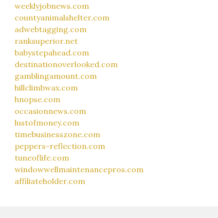
weeklyjobnews.com
countyanimalshelter.com
adwebtagging.com
ranksuperior.net
babystepahead.com
destinationoverlooked.com
gamblingamount.com
hillclimbwax.com
hnopse.com
occasionnews.com
lustofmoney.com
timebusinesszone.com
peppers-reflection.com
tuneoflife.com
windowwellmaintenancepros.com
affiliateholder.com