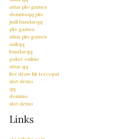
situs pkv games
dominoqq pkv
judi bandarqq
pkv games
situs pkv games
asikqq
bandarqq
poker online
situs qq
live draw hk tercepat
slot demo
qq
domino
slot demo
Links
stagehubs.com