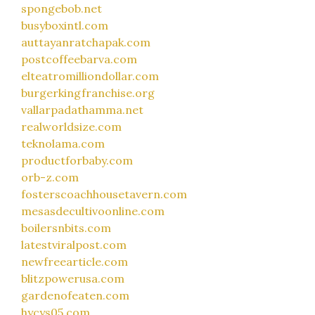
spongebob.net
busyboxintl.com
auttayanratchapak.com
postcoffeebarva.com
elteatromilliondollar.com
burgerkingfranchise.org
vallarpadathamma.net
realworldsize.com
teknolama.com
productforbaby.com
orb-z.com
fosterscoachhousetavern.com
mesasdecultivoonline.com
boilersnbits.com
latestviralpost.com
newfreearticle.com
blitzpowerusa.com
gardenofeaten.com
hycys05.com