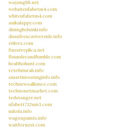
wayang88.net
websiteufabetm4.com
whiteufabetm4.com
anikalappy.com
dininghelsinki.info
duanfrescariverside.info
etilerx.com
finestreplica.net
flounderandfumble.com
healthohunt.com
retefuturah.info
smartinvestinginfo.info
technewsalliance.com
technonetmarket.com
tedstanger.net
ufabett732um3.com
uskola.info
wagonpaints.info
waitfornext.com