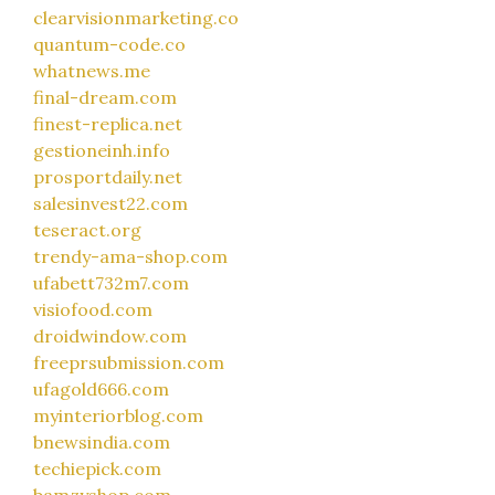
clearvisionmarketing.co
quantum-code.co
whatnews.me
final-dream.com
finest-replica.net
gestioneinh.info
prosportdaily.net
salesinvest22.com
teseract.org
trendy-ama-shop.com
ufabett732m7.com
visiofood.com
droidwindow.com
freeprsubmission.com
ufagold666.com
myinteriorblog.com
bnewsindia.com
techiepick.com
bamzyshop.com