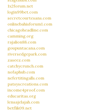
1x2forum.net
login99bet.com
secretcourtesans.com
onlinebahisforum1.com
chicagoheadline.com
camming.org
rajalion88.com
goupuntacana.com
riversedgepark.com
zaseez.com
catchycrunch.com
nofaphub.com
nefertitingalls.com
patsyscreations.com
income4proof.com
educaritas.org
lensajelajah.com
betflik09.net