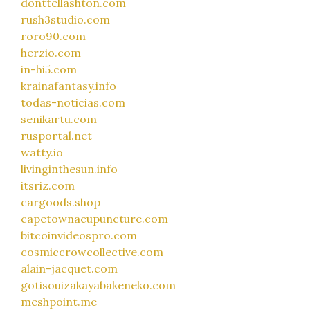
donttellashton.com
rush3studio.com
roro90.com
herzio.com
in-hi5.com
krainafantasy.info
todas-noticias.com
senikartu.com
rusportal.net
watty.io
livinginthesun.info
itsriz.com
cargoods.shop
capetownacupuncture.com
bitcoinvideospro.com
cosmiccrowcollective.com
alain-jacquet.com
gotisouizakayabakeneko.com
meshpoint.me