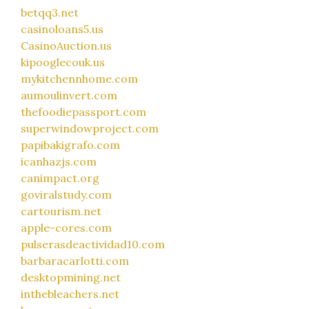
betqq3.net
casinoloans5.us
CasinoAuction.us
kipooglecouk.us
mykitchennhome.com
aumoulinvert.com
thefoodiepassport.com
superwindowproject.com
papibakigrafo.com
icanhazjs.com
canimpact.org
goviralstudy.com
cartourism.net
apple-cores.com
pulserasdeactividad10.com
barbaracarlotti.com
desktopmining.net
inthebleachers.net