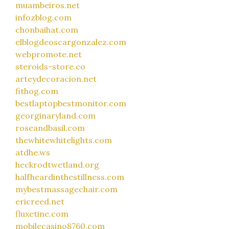
muambeiros.net
infozblog.com
chonbaihat.com
elblogdeoscargonzalez.com
webpromote.net
steroids-store.co
arteydecoracion.net
fithog.com
bestlaptopbestmonitor.com
georginaryland.com
roseandbasil.com
thewhitewhitelights.com
atdhe.ws
heckrodtwetland.org
halfheardinthestillness.com
mybestmassagechair.com
ericreed.net
fluxetine.com
mobilecasino8760.com