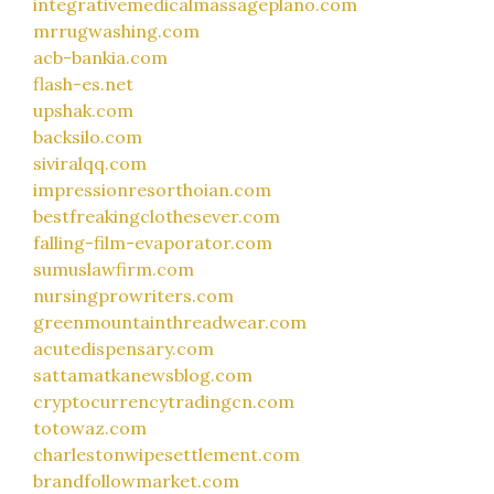
integrativemedicalmassageplano.com
mrrugwashing.com
acb-bankia.com
flash-es.net
upshak.com
backsilo.com
siviralqq.com
impressionresorthoian.com
bestfreakingclothesever.com
falling-film-evaporator.com
sumuslawfirm.com
nursingprowriters.com
greenmountainthreadwear.com
acutedispensary.com
sattamatkanewsblog.com
cryptocurrencytradingcn.com
totowaz.com
charlestonwipesettlement.com
brandfollowmarket.com