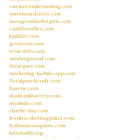
onemoremilerunning.com
snowboardsteez.com
instagrambioforgirls.com
cashflowxfiles.com
kmbb10.com
getxtrem.com
weactinfo.com
meshingsocial.com
thearguer.com
marketing-mobile-app.com
floralpunchcraft.com
fiasone.com
danktankbattery.com
mealudo.com
charlie-day.com
livedirectbettingpoker.com
foxbusinessupdate.com
lovedaddy.org