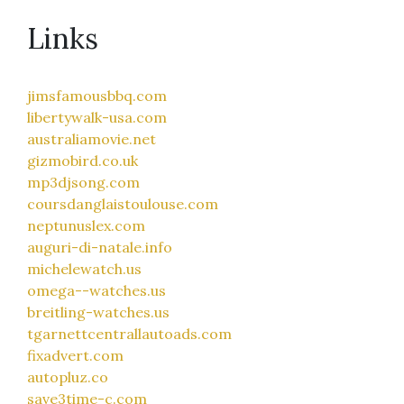
Links
jimsfamousbbq.com
libertywalk-usa.com
australiamovie.net
gizmobird.co.uk
mp3djsong.com
coursdanglaistoulouse.com
neptunuslex.com
auguri-di-natale.info
michelewatch.us
omega--watches.us
breitling-watches.us
tgarnettcentrallautoads.com
fixadvert.com
autopluz.co
save3time-c.com