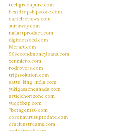
techgreenpure.com
bestdropshipstore.com
cartelreviews.com
surfsway.com
nailartproduct.com
digitactseed.com
lvlcraft.com
90secondmoneyloans.com
xenmicro.com
rodrovers.com
tripssolution.com
satta-king-india.com
yukigassencanada.com
articlehorizone.com
yuqqbbzp.com
7betagents6.com
coronavirusuptodate.com
crackinstreams.com
gadgetspak.com