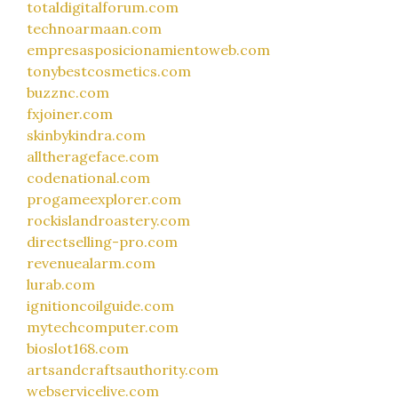
totaldigitalforum.com
technoarmaan.com
empresasposicionamientoweb.com
tonybestcosmetics.com
buzznc.com
fxjoiner.com
skinbykindra.com
alltherageface.com
codenational.com
progameexplorer.com
rockislandroastery.com
directselling-pro.com
revenuealarm.com
lurab.com
ignitioncoilguide.com
mytechcomputer.com
bioslot168.com
artsandcraftsauthority.com
webservicelive.com