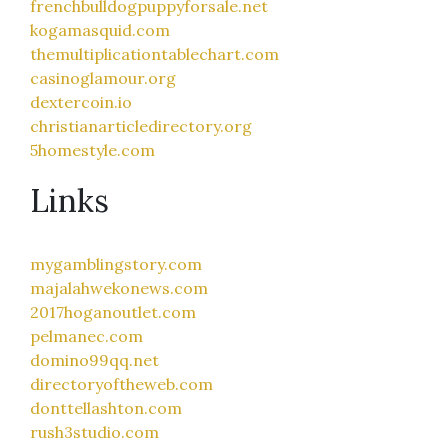
frenchbulldogpuppyforsale.net
kogamasquid.com
themultiplicationtablechart.com
casinoglamour.org
dextercoin.io
christianarticledirectory.org
5homestyle.com
Links
mygamblingstory.com
majalahwekonews.com
2017hoganoutlet.com
pelmanec.com
domino99qq.net
directoryoftheweb.com
donttellashton.com
rush3studio.com