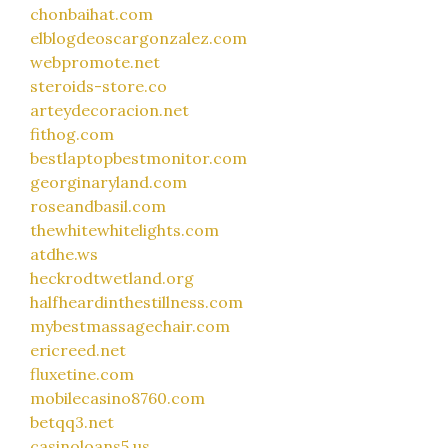
chonbaihat.com
elblogdeoscargonzalez.com
webpromote.net
steroids-store.co
arteydecoracion.net
fithog.com
bestlaptopbestmonitor.com
georginaryland.com
roseandbasil.com
thewhitewhitelights.com
atdhe.ws
heckrodtwetland.org
halfheardinthestillness.com
mybestmassagechair.com
ericreed.net
fluxetine.com
mobilecasino8760.com
betqq3.net
casinoloans5.us