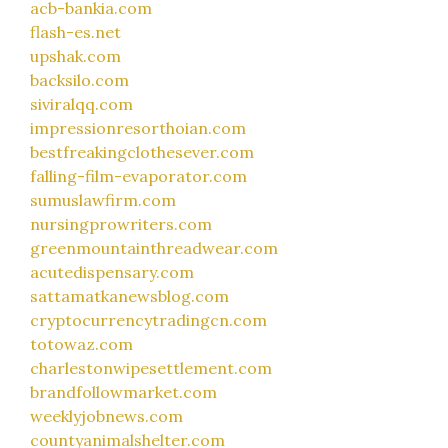
acb-bankia.com
flash-es.net
upshak.com
backsilo.com
siviralqq.com
impressionresorthoian.com
bestfreakingclothesever.com
falling-film-evaporator.com
sumuslawfirm.com
nursingprowriters.com
greenmountainthreadwear.com
acutedispensary.com
sattamatkanewsblog.com
cryptocurrencytradingcn.com
totowaz.com
charlestonwipesettlement.com
brandfollowmarket.com
weeklyjobnews.com
countyanimalshelter.com