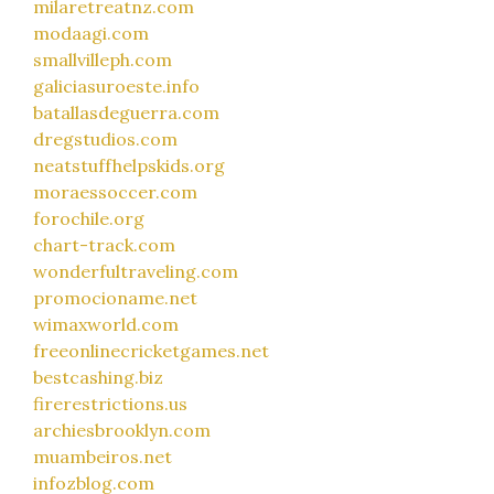
milaretreatnz.com
modaagi.com
smallvilleph.com
galiciasuroeste.info
batallasdeguerra.com
dregstudios.com
neatstuffhelpskids.org
moraessoccer.com
forochile.org
chart-track.com
wonderfultraveling.com
promocioname.net
wimaxworld.com
freeonlinecricketgames.net
bestcashing.biz
firerestrictions.us
archiesbrooklyn.com
muambeiros.net
infozblog.com