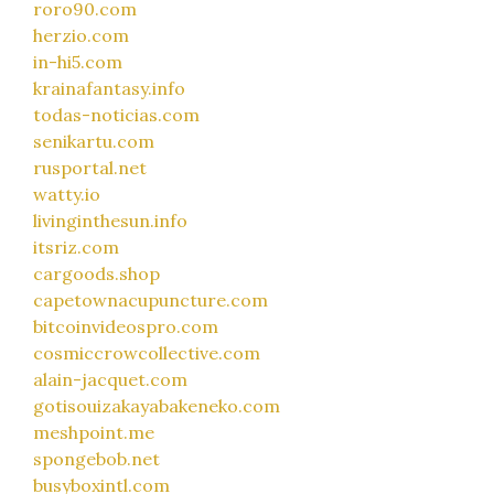
roro90.com
herzio.com
in-hi5.com
krainafantasy.info
todas-noticias.com
senikartu.com
rusportal.net
watty.io
livinginthesun.info
itsriz.com
cargoods.shop
capetownacupuncture.com
bitcoinvideospro.com
cosmiccrowcollective.com
alain-jacquet.com
gotisouizakayabakeneko.com
meshpoint.me
spongebob.net
busyboxintl.com