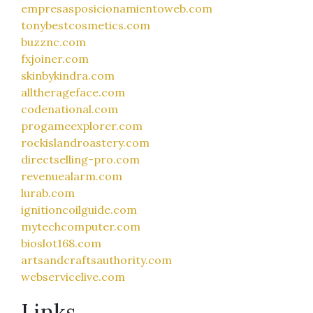
empresasposicionamientoweb.com
tonybestcosmetics.com
buzznc.com
fxjoiner.com
skinbykindra.com
alltherageface.com
codenational.com
progameexplorer.com
rockislandroastery.com
directselling-pro.com
revenuealarm.com
lurab.com
ignitioncoilguide.com
mytechcomputer.com
bioslot168.com
artsandcraftsauthority.com
webservicelive.com
Links