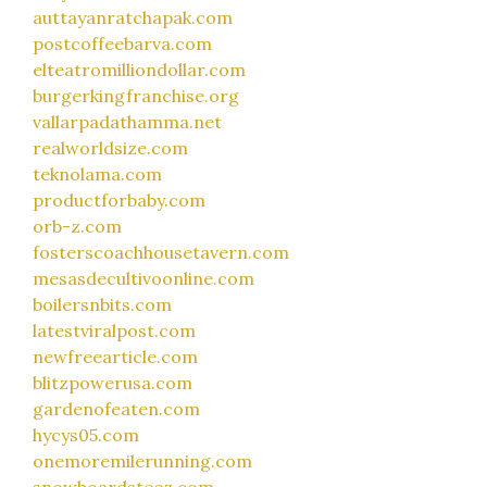
auttayanratchapak.com
postcoffeebarva.com
elteatromilliondollar.com
burgerkingfranchise.org
vallarpadathamma.net
realworldsize.com
teknolama.com
productforbaby.com
orb-z.com
fosterscoachhousetavern.com
mesasdecultivoonline.com
boilersnbits.com
latestviralpost.com
newfreearticle.com
blitzpowerusa.com
gardenofeaten.com
hycys05.com
onemoremilerunning.com
snowboardsteez.com