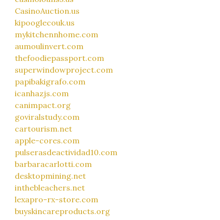
CasinoAuction.us
kipooglecouk.us
mykitchennhome.com
aumoulinvert.com
thefoodiepassport.com
superwindowproject.com
papibakigrafo.com
icanhazjs.com
canimpact.org
goviralstudy.com
cartourism.net
apple-cores.com
pulserasdeactividad10.com
barbaracarlotti.com
desktopmining.net
inthebleachers.net
lexapro-rx-store.com
buyskincareproducts.org