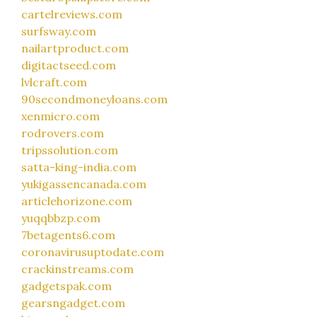
cartelreviews.com
surfsway.com
nailartproduct.com
digitactseed.com
lvlcraft.com
90secondmoneyloans.com
xenmicro.com
rodrovers.com
tripssolution.com
satta-king-india.com
yukigassencanada.com
articlehorizone.com
yuqqbbzp.com
7betagents6.com
coronavirusuptodate.com
crackinstreams.com
gadgetspak.com
gearsngadget.com