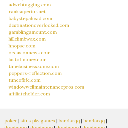
adwebtagging.com
ranksuperior.net
babystepahead.com
destinationoverlooked.com
gamblingamount.com
hillclimbwax.com
hnopse.com
occasionnews.com
lustofmoney.com
timebusinesszone.com
peppers-reflection.com
tuneoflife.com
windowwellmaintenancepros.com
affiliateholder.com
poker
|
situs pkv games
|
bandarqq
|
bandarqq
|
dominoqq
|
dominoqq
|
dominoqq
|
dominoqq
|