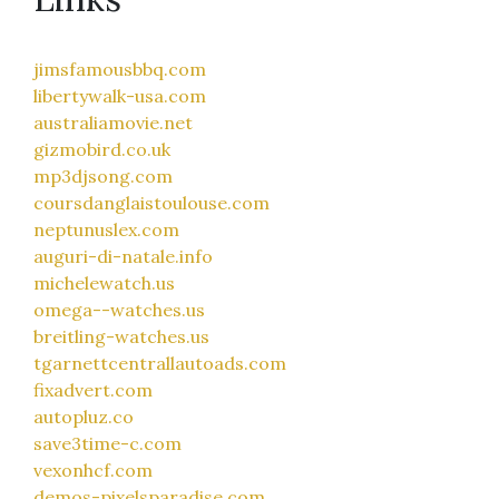
jimsfamousbbq.com
libertywalk-usa.com
australiamovie.net
gizmobird.co.uk
mp3djsong.com
coursdanglaistoulouse.com
neptunuslex.com
auguri-di-natale.info
michelewatch.us
omega--watches.us
breitling-watches.us
tgarnettcentrallautoads.com
fixadvert.com
autopluz.co
save3time-c.com
vexonhcf.com
demos-pixelsparadise.com