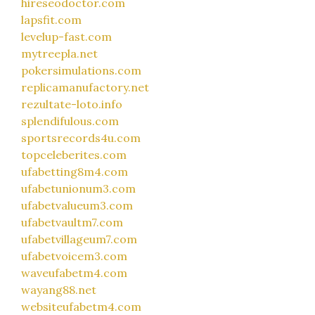
hireseodoctor.com
lapsfit.com
levelup-fast.com
mytreepla.net
pokersimulations.com
replicamanufactory.net
rezultate-loto.info
splendifulous.com
sportsrecords4u.com
topceleberites.com
ufabetting8m4.com
ufabetunionum3.com
ufabetvalueum3.com
ufabetvaultm7.com
ufabetvillageum7.com
ufabetvoicem3.com
waveufabetm4.com
wayang88.net
websiteufabetm4.com