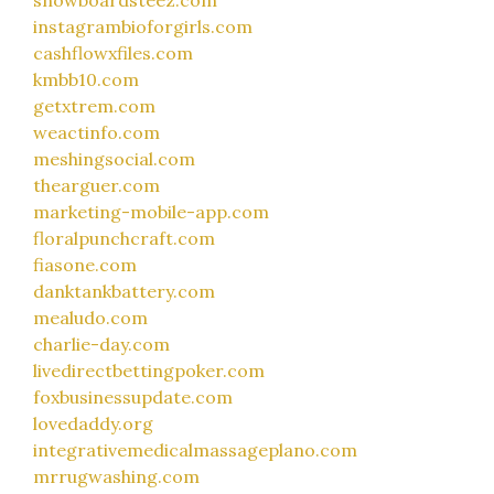
instagrambioforgirls.com
cashflowxfiles.com
kmbb10.com
getxtrem.com
weactinfo.com
meshingsocial.com
thearguer.com
marketing-mobile-app.com
floralpunchcraft.com
fiasone.com
danktankbattery.com
mealudo.com
charlie-day.com
livedirectbettingpoker.com
foxbusinessupdate.com
lovedaddy.org
integrativemedicalmassageplano.com
mrrugwashing.com