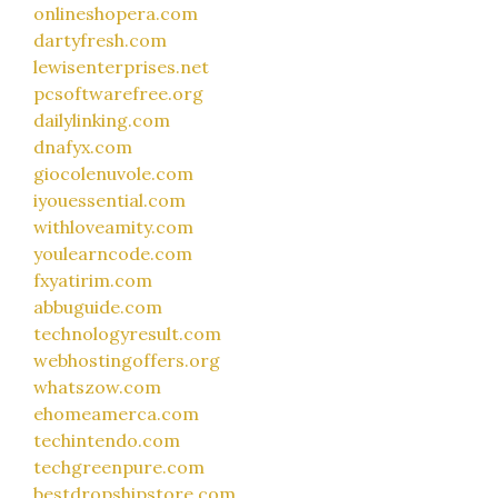
onlineshopera.com
dartyfresh.com
lewisenterprises.net
pcsoftwarefree.org
dailylinking.com
dnafyx.com
giocolenuvole.com
iyouessential.com
withloveamity.com
youlearncode.com
fxyatirim.com
abbuguide.com
technologyresult.com
webhostingoffers.org
whatszow.com
ehomeamerca.com
techintendo.com
techgreenpure.com
bestdropshipstore.com