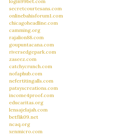
login99bet.com
secretcourtesans.com
onlinebahisforum1.com
chicagoheadline.com
camming.org
rajalion88.com
goupuntacana.com
riversedgepark.com
zaseez.com
catchycrunch.com
nofaphub.com
nefertitingalls.com
patsyscreations.com
income4proof.com
educaritas.org
lensajelajah.com
betflik09.net
ncaq.org
xenmicro.com