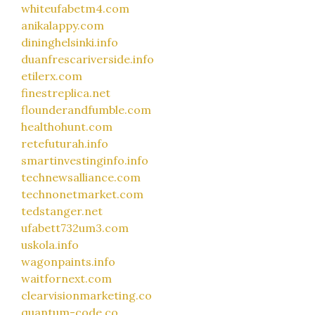
whiteufabetm4.com
anikalappy.com
dininghelsinki.info
duanfrescariverside.info
etilerx.com
finestreplica.net
flounderandfumble.com
healthohunt.com
retefuturah.info
smartinvestinginfo.info
technewsalliance.com
technonetmarket.com
tedstanger.net
ufabett732um3.com
uskola.info
wagonpaints.info
waitfornext.com
clearvisionmarketing.co
quantum-code.co