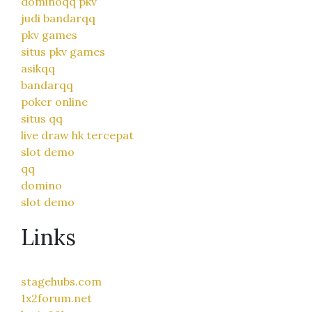
dominoqq pkv
judi bandarqq
pkv games
situs pkv games
asikqq
bandarqq
poker online
situs qq
live draw hk tercepat
slot demo
qq
domino
slot demo
Links
stagehubs.com
1x2forum.net