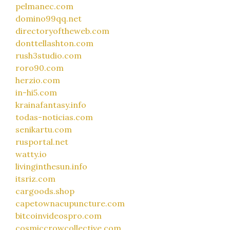
pelmanec.com
domino99qq.net
directoryoftheweb.com
donttellashton.com
rush3studio.com
roro90.com
herzio.com
in-hi5.com
krainafantasy.info
todas-noticias.com
senikartu.com
rusportal.net
watty.io
livinginthesun.info
itsriz.com
cargoods.shop
capetownacupuncture.com
bitcoinvideospro.com
cosmiccrowcollective.com