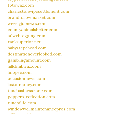
totowaz.com
charlestonwipesettlement.com
brandfollowmarket.com
weeklyjobnews.com
countyanimalshelter.com
adwebtagging.com
ranksuperior.net
babystepahead.com
destinationoverlooked.com
gamblingamount.com
hillclimbwax.com
hnopse.com
occasionnews.com
lustofmoney.com
timebusinesszone.com
peppers-reflection.com
tuneoflife.com
windowwellmaintenancepros.com