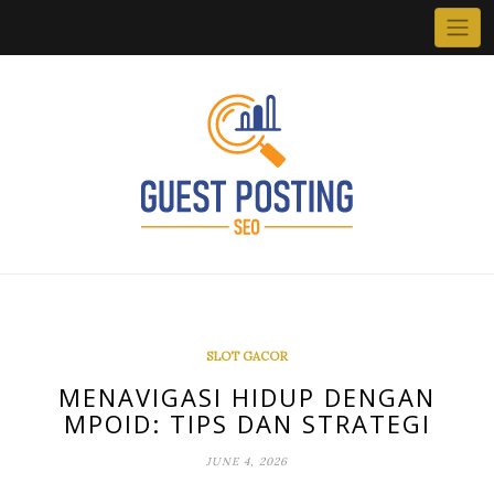
Skip
to
content
SLOT GACOR
MENAVIGASI HIDUP DENGAN
MPOID: TIPS DAN STRATEGI
JUNE 4, 2026