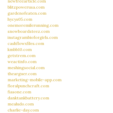
newfreearticle.com
blitzpowerusa.com
gardenofeaten.com
hycys05.com
onemoremilerunning.com
snowboardsteez.com
instagrambioforgirls.com
cashflowxfiles.com
kmbb10.com
getxtrem.com
weactinfo.com
meshingsocial.com
thearguer.com
marketing-mobile-app.com
floralpunchcraft.com
fiasone.com
danktankbattery.com
mealudo.com
charlie-day.com