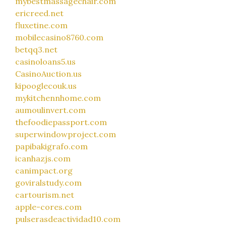
mybestmassagechair.com
ericreed.net
fluxetine.com
mobilecasino8760.com
betqq3.net
casinoloans5.us
CasinoAuction.us
kipooglecouk.us
mykitchennhome.com
aumoulinvert.com
thefoodiepassport.com
superwindowproject.com
papibakigrafo.com
icanhazjs.com
canimpact.org
goviralstudy.com
cartourism.net
apple-cores.com
pulserasdeactividad10.com