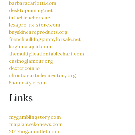
barbaracarlotti.com
desktopmining.net
inthebleachers.net
lexapro-rx-store.com
buyskincareproducts.org
frenchbulldogpuppyforsale.net
kogamasquid.com
themultiplicationtablechart.com
casinoglamour.org
dextercoin.io
christianarticledirectory.org
5homestyle.com
Links
mygamblingstory.com
majalahwekonews.com
2017hoganoutlet.com