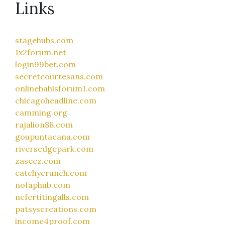
Links
stagehubs.com
1x2forum.net
login99bet.com
secretcourtesans.com
onlinebahisforum1.com
chicagoheadline.com
camming.org
rajalion88.com
goupuntacana.com
riversedgepark.com
zaseez.com
catchycrunch.com
nofaphub.com
nefertitingalls.com
patsyscreations.com
income4proof.com