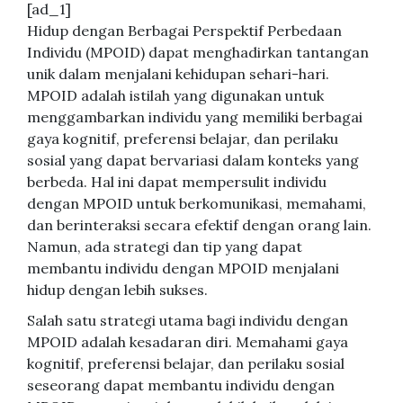
[ad_1]
Hidup dengan Berbagai Perspektif Perbedaan
Individu (MPOID) dapat menghadirkan tantangan
unik dalam menjalani kehidupan sehari-hari.
MPOID adalah istilah yang digunakan untuk
menggambarkan individu yang memiliki berbagai
gaya kognitif, preferensi belajar, dan perilaku
sosial yang dapat bervariasi dalam konteks yang
berbeda. Hal ini dapat mempersulit individu
dengan MPOID untuk berkomunikasi, memahami,
dan berinteraksi secara efektif dengan orang lain.
Namun, ada strategi dan tip yang dapat
membantu individu dengan MPOID menjalani
hidup dengan lebih sukses.
Salah satu strategi utama bagi individu dengan
MPOID adalah kesadaran diri. Memahami gaya
kognitif, preferensi belajar, dan perilaku sosial
seseorang dapat membantu individu dengan