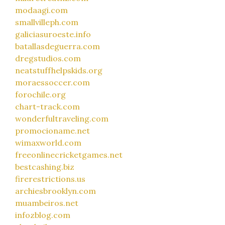
modaagi.com
smallvilleph.com
galiciasuroeste.info
batallasdeguerra.com
dregstudios.com
neatstuffhelpskids.org
moraessoccer.com
forochile.org
chart-track.com
wonderfultraveling.com
promocioname.net
wimaxworld.com
freeonlinecricketgames.net
bestcashing.biz
firerestrictions.us
archiesbrooklyn.com
muambeiros.net
infozblog.com