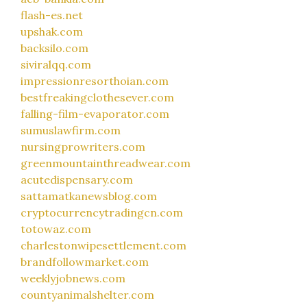
flash-es.net
upshak.com
backsilo.com
siviralqq.com
impressionresorthoian.com
bestfreakingclothesever.com
falling-film-evaporator.com
sumuslawfirm.com
nursingprowriters.com
greenmountainthreadwear.com
acutedispensary.com
sattamatkanewsblog.com
cryptocurrencytradingcn.com
totowaz.com
charlestonwipesettlement.com
brandfollowmarket.com
weeklyjobnews.com
countyanimalshelter.com