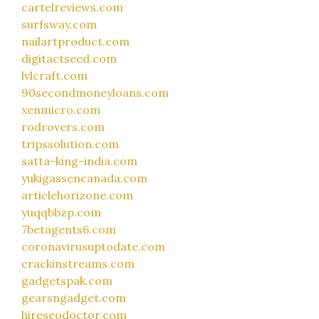
cartelreviews.com
surfsway.com
nailartproduct.com
digitactseed.com
lvlcraft.com
90secondmoneyloans.com
xenmicro.com
rodrovers.com
tripssolution.com
satta-king-india.com
yukigassencanada.com
articlehorizone.com
yuqqbbzp.com
7betagents6.com
coronavirusuptodate.com
crackinstreams.com
gadgetspak.com
gearsngadget.com
hireseodoctor.com