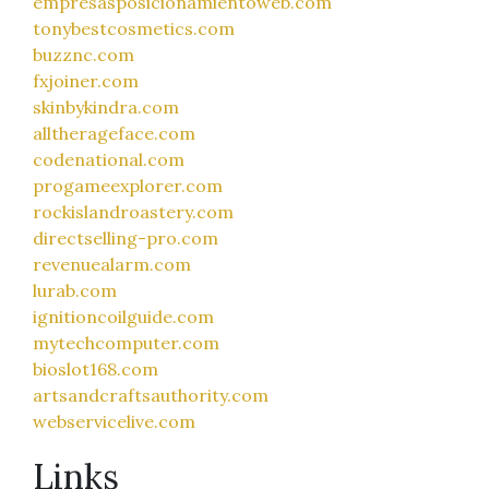
empresasposicionamientoweb.com
tonybestcosmetics.com
buzznc.com
fxjoiner.com
skinbykindra.com
alltherageface.com
codenational.com
progameexplorer.com
rockislandroastery.com
directselling-pro.com
revenuealarm.com
lurab.com
ignitioncoilguide.com
mytechcomputer.com
bioslot168.com
artsandcraftsauthority.com
webservicelive.com
Links