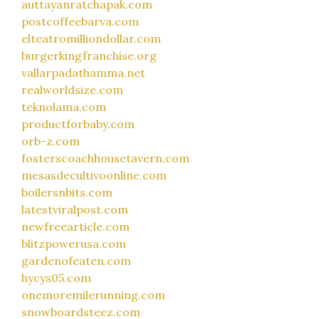
auttayanratchapak.com
postcoffeebarva.com
elteatromilliondollar.com
burgerkingfranchise.org
vallarpadathamma.net
realworldsize.com
teknolama.com
productforbaby.com
orb-z.com
fosterscoachhousetavern.com
mesasdecultivoonline.com
boilersnbits.com
latestviralpost.com
newfreearticle.com
blitzpowerusa.com
gardenofeaten.com
hycys05.com
onemoremilerunning.com
snowboardsteez.com