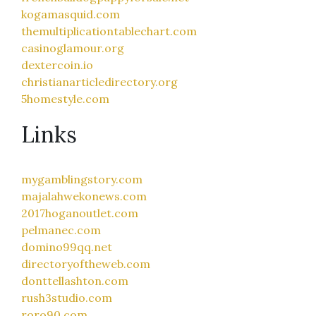
kogamasquid.com
themultiplicationtablechart.com
casinoglamour.org
dextercoin.io
christianarticledirectory.org
5homestyle.com
Links
mygamblingstory.com
majalahwekonews.com
2017hoganoutlet.com
pelmanec.com
domino99qq.net
directoryoftheweb.com
donttellashton.com
rush3studio.com
roro90.com