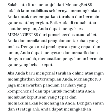
Salah satu fitur menonjol dari MenangBet88
adalah kompatibilitas selulernya, memungkinkan
Anda untuk menempatkan taruhan dan bermain
game saat bepergian. Baik Anda di rumah atau
saat bepergian, Anda dapat mengakses
MENANGBET88 dari ponsel cerdas atau tablet
Anda dan menikmati pengalaman taruhan yang
mulus. Dengan opsi pembayaran yang cepat dan
aman, Anda dapat menyetor dan menarik dana
dengan mudah, memastikan pengalaman bermain
game yang bebas repot.
Jika Anda baru mengenal taruhan online atau ingin
meningkatkan keterampilan Anda, MenangBet88
juga menawarkan panduan taruhan yang
komprehensif dan tips untuk membantu Anda
membuat keputusan yang tepat dan
memaksimalkan kemenangan Anda. Dengan saran
dan strategi ahli, Anda dapat meningkatkan