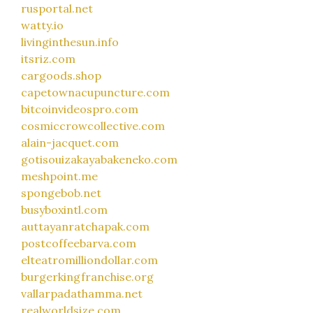
rusportal.net
watty.io
livinginthesun.info
itsriz.com
cargoods.shop
capetownacupuncture.com
bitcoinvideospro.com
cosmiccrowcollective.com
alain-jacquet.com
gotisouizakayabakeneko.com
meshpoint.me
spongebob.net
busyboxintl.com
auttayanratchapak.com
postcoffeebarva.com
elteatromilliondollar.com
burgerkingfranchise.org
vallarpadathamma.net
realworldsize.com