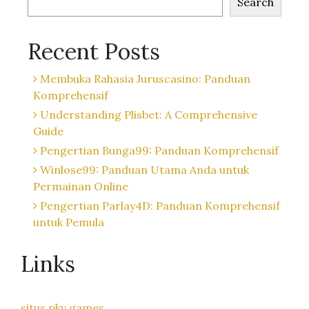
Search
Recent Posts
Membuka Rahasia Juruscasino: Panduan
Komprehensif
Understanding Plisbet: A Comprehensive
Guide
Pengertian Bunga99: Panduan Komprehensif
Winlose99: Panduan Utama Anda untuk
Permainan Online
Pengertian Parlay4D: Panduan Komprehensif
untuk Pemula
Links
situs pkv games