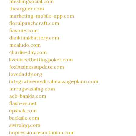
meshingsocial.com
thearguer.com
marketing-mobile-app.com
floralpunchcraft.com
fiasone.com
danktankbattery.com
mealudo.com
charlie-day.com
livedirectbettingpoker.com
foxbusinessupdate.com
lovedaddy.org
integrativemedicalmassageplano.com
mrrugwashing.com
acb-bankia.com
flash-es.net
upshak.com
backsilo.com
siviralqq.com
impressionresorthoian.com