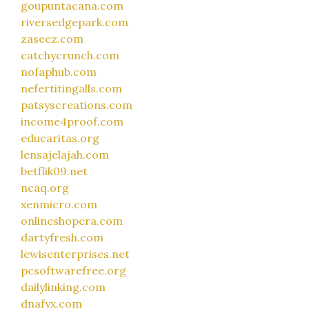
goupuntacana.com
riversedgepark.com
zaseez.com
catchycrunch.com
nofaphub.com
nefertitingalls.com
patsyscreations.com
income4proof.com
educaritas.org
lensajelajah.com
betflik09.net
ncaq.org
xenmicro.com
onlineshopera.com
dartyfresh.com
lewisenterprises.net
pcsoftwarefree.org
dailylinking.com
dnafyx.com