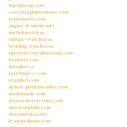
mp3djsong.com
coursdanglaistoulouse.com
neptunuslex.com
auguri-di-natale.info
michelewatch.us
omega--watches.us
breitling-watches.us
tgarnettcentrallautoads.com
fixadvert.com
autopluz.co
save3time-c.com
vexonhcf.com
demos-pixelsparadise.com
mediatitude.com
prewarmotorcycles.com
simracinglinks.com
dosyamerkezi.net
le-surrealisme.com