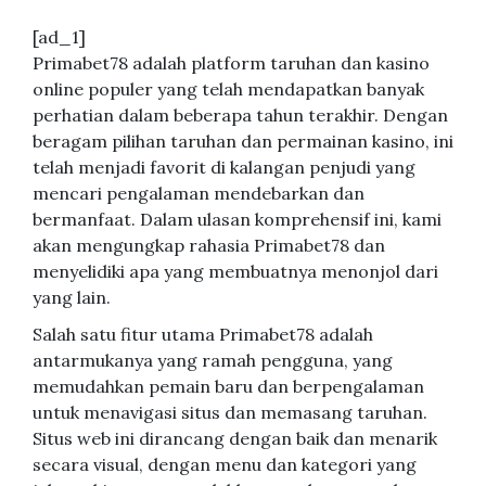
[ad_1]
Primabet78 adalah platform taruhan dan kasino
online populer yang telah mendapatkan banyak
perhatian dalam beberapa tahun terakhir. Dengan
beragam pilihan taruhan dan permainan kasino, ini
telah menjadi favorit di kalangan penjudi yang
mencari pengalaman mendebarkan dan
bermanfaat. Dalam ulasan komprehensif ini, kami
akan mengungkap rahasia Primabet78 dan
menyelidiki apa yang membuatnya menonjol dari
yang lain.
Salah satu fitur utama Primabet78 adalah
antarmukanya yang ramah pengguna, yang
memudahkan pemain baru dan berpengalaman
untuk menavigasi situs dan memasang taruhan.
Situs web ini dirancang dengan baik dan menarik
secara visual, dengan menu dan kategori yang