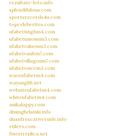
rezultate-loto.info
splendifulous.com
sportsrecords4u.com
topceleberites.com
ufabetting8m4.com
ufabetunionum3.com
ufabetvalueum3.com
ufabetvaultm7.com
ufabetvillageum7.com
ufabetvoicem3.com
waveufabetm4.com
wayang88.net
websiteufabetm4.com
whiteufabetm4.com
anikalappy.com
dininghelsinki.info
duanfrescariverside.info
etilerx.com
finestreplica.net