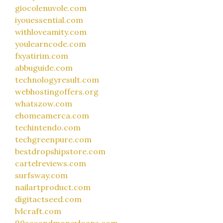
giocolenuvole.com
iyouessential.com
withloveamity.com
youlearncode.com
fxyatirim.com
abbuguide.com
technologyresult.com
webhostingoffers.org
whatszow.com
ehomeamerca.com
techintendo.com
techgreenpure.com
bestdropshipstore.com
cartelreviews.com
surfsway.com
nailartproduct.com
digitactseed.com
lvlcraft.com
90secondmoneyloans.com