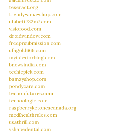
teseract.org
trendy-ama-shop.com
ufabett732m7.com
visiofood.com
droidwindow.com
freeprsubmission.com
ufagold666.com
myinteriorblog.com
bnewsindia.com
techiepick.com
bamzyshop.com
pondycars.com
techonfutures.com
techoologic.com
raspberryketonescanada.org
medihealthrules.com
usathrill.com
vshapedental.com