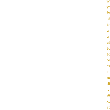
w
y
f
a
t
w
w
e
t
t
b
c
s
n
d
l
9
x
r