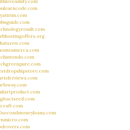
ithloveamity.com
oulearncode.com
xyatirim.com
bbuguide.com
echnologyresult.com
ebhostingoffers.org
hatszow.com
homeamerca.com
echintendo.com
echgreenpure.com
estdropshipstore.com
artelreviews.com
urfsway.com
ailartproduct.com
igitactseed.com
vlcraft.com
0secondmoneyloans.com
enmicro.com
odrovers.com