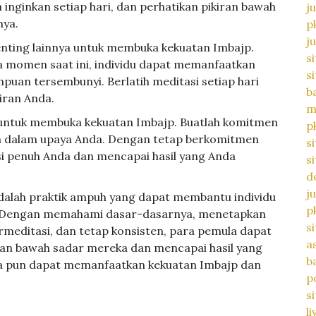
 inginkan setiap hari, dan perhatikan pikiran bawah
j
nya.
p
j
penting lainnya untuk membuka kekuatan Imbajp.
s
 momen saat ini, individu dapat memanfaatkan
s
an tersembunyi. Berlatih meditasi setiap hari
b
iran Anda.
m
i untuk membuka kekuatan Imbajp. Buatlah komitmen
p
ten dalam upaya Anda. Dengan tetap berkomitmen
s
si penuh Anda dan mencapai hasil yang Anda
s
d
j
alah praktik ampuh yang dapat membantu individu
p
 Dengan memahami dasar-dasarnya, menetapkan
s
bermeditasi, dan tetap konsisten, para pemula dapat
a
an bawah sadar mereka dan mencapai hasil yang
b
apa pun dapat memanfaatkan kekuatan Imbajp dan
p
s
l