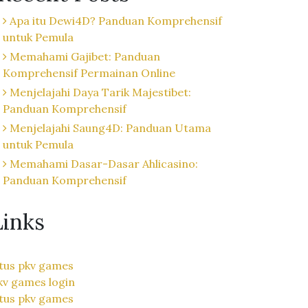
Apa itu Dewi4D? Panduan Komprehensif
untuk Pemula
Memahami Gajibet: Panduan
Komprehensif Permainan Online
Menjelajahi Daya Tarik Majestibet:
Panduan Komprehensif
Menjelajahi Saung4D: Panduan Utama
untuk Pemula
Memahami Dasar-Dasar Ahlicasino:
Panduan Komprehensif
Links
itus pkv games
kv games login
itus pkv games