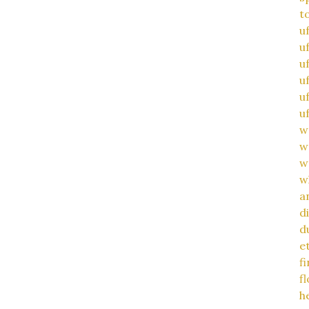
t
u
u
u
u
u
u
w
w
w
w
a
d
d
e
f
f
h