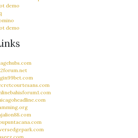
lot demo
q
omino
lot demo
Links
tagehubs.com
x2forum.net
ogin99bet.com
ecretcourtesans.com
nlinebahisforum1.com
hicagoheadline.com
amming.org
ajalion88.com
oupuntacana.com
iversedgepark.com
aseez.com