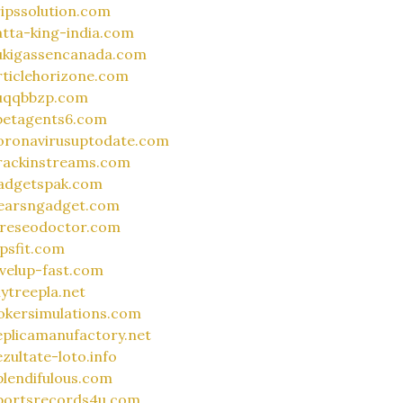
ripssolution.com
atta-king-india.com
ukigassencanada.com
rticlehorizone.com
uqqbbzp.com
betagents6.com
oronavirusuptodate.com
rackinstreams.com
adgetspak.com
earsngadget.com
ireseodoctor.com
apsfit.com
evelup-fast.com
ytreepla.net
okersimulations.com
eplicamanufactory.net
ezultate-loto.info
plendifulous.com
portsrecords4u.com