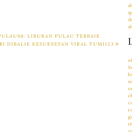
s
q
d
s
ULAU88: LIBURAN PULAU TERBAIK
I DIBALIK KESUKSESAN VIRAL TUMI123
s
1
l
s
o
c
c
r
g
r
z