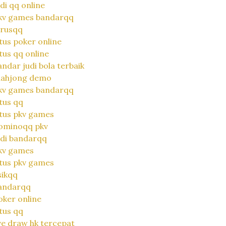
udi qq online
kv games bandarqq
urusqq
itus poker online
itus qq online
andar judi bola terbaik
ahjong demo
kv games bandarqq
itus qq
itus pkv games
ominoqq pkv
udi bandarqq
kv games
itus pkv games
sikqq
andarqq
oker online
itus qq
ive draw hk tercepat