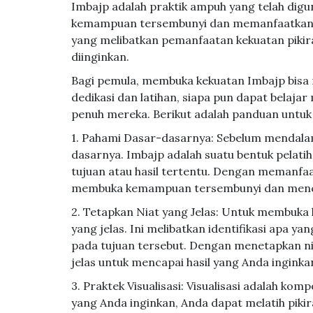
Imbajp adalah praktik ampuh yang telah di
kemampuan tersembunyi dan memanfaatkan pot
yang melibatkan pemanfaatan kekuatan pikir
diinginkan.
Bagi pemula, membuka kekuatan Imbajp bisa
dedikasi dan latihan, siapa pun dapat belaj
penuh mereka. Berikut adalah panduan untuk
1. Pahami Dasar-dasarnya: Sebelum mendala
dasarnya. Imbajp adalah suatu bentuk pelati
tujuan atau hasil tertentu. Dengan memanfaa
membuka kemampuan tersembunyi dan mencap
2. Tetapkan Niat yang Jelas: Untuk membuka
yang jelas. Ini melibatkan identifikasi apa 
pada tujuan tersebut. Dengan menetapkan nia
jelas untuk mencapai hasil yang Anda inginka
3. Praktek Visualisasi: Visualisasi adalah ko
yang Anda inginkan, Anda dapat melatih piki