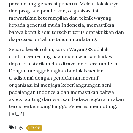
para dalang generasi penerus. Melalui lokakarya
dan program pendidikan, organisasi ini
mewariskan keterampilan dan teknik wayang
kepada generasi muda Indonesia, memastikan
bahwa bentuk seni tersebut terus dipraktikkan dan
diapresiasi di tahun-tahun mendatang.
Secara keseluruhan, karya Wayang88 adalah
contoh cemerlang bagaimana warisan budaya
dapat dilestarikan dan dirayakan di era modern.
Dengan menggabungkan bentuk kesenian
tradisional dengan pendekatan inovatif,
organisasi ini menjaga keberlangsungan seni
pedalangan Indonesia dan memastikan bahwa
aspek penting dari warisan budaya negara ini akan
terus berkembang hingga generasi mendatang.
[ad_2]
Tags:
SLOT