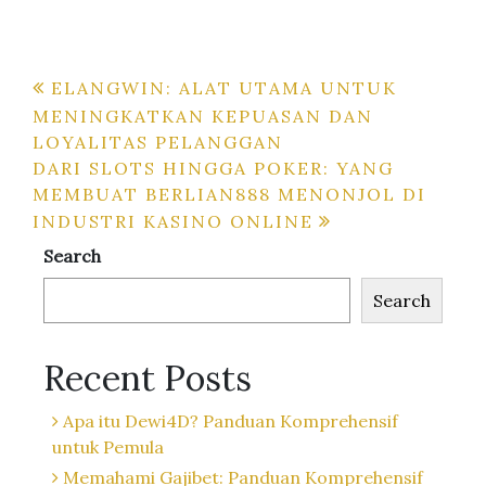
Post
ELANGWIN: ALAT UTAMA UNTUK
MENINGKATKAN KEPUASAN DAN
navigation
LOYALITAS PELANGGAN
DARI SLOTS HINGGA POKER: YANG
MEMBUAT BERLIAN888 MENONJOL DI
INDUSTRI KASINO ONLINE
Search
Search
Recent Posts
Apa itu Dewi4D? Panduan Komprehensif
untuk Pemula
Memahami Gajibet: Panduan Komprehensif