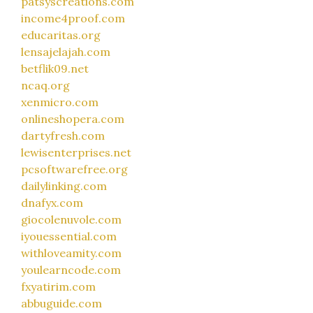
patsyscreations.com
income4proof.com
educaritas.org
lensajelajah.com
betflik09.net
ncaq.org
xenmicro.com
onlineshopera.com
dartyfresh.com
lewisenterprises.net
pcsoftwarefree.org
dailylinking.com
dnafyx.com
giocolenuvole.com
iyouessential.com
withloveamity.com
youlearncode.com
fxyatirim.com
abbuguide.com