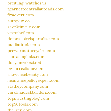
breitling-watches.us
tgarnettcentrallautoads.com
fixadvert.com
autopluz.co
save3time-c.com
vexonhcf.com
demos-pixelsparadise.com
mediatitude.com
prewarmotorcycles.com
simracinglinks.com
dosyamerkezi.net
le-surrealisme.com
showcasebeauty.com
insurancepolicyexpert.com
statkeycompany.com
carolinadeckbuilders.com
topinvestingblog.com
top50tools.com
the-rep.com