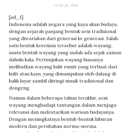
JUNE 20, 2026
[ad_1]
Indonesia adalah negara yang kaya akan budaya,
dengan sejarah panjang bentuk seni tradisional
yang diwariskan dari generasi ke generasi. Salah
satu bentuk kesenian tersebut adalah wayang,
suatu bentuk wayang yang sudah ada sejak zaman
dahulu kala. Pertunjukan wayang biasanya
melibatkan wayang kulit rumit yang terbuat dari
kulit atau kayu, yang dimanipulasi oleh dalang di
balik layar sambil diiringi musik tradisional dan
dongeng.
Namun dalam beberapa tahun terakhir, seni
wayang menghadapi tantangan dalam menjaga
relevansi dan melestarikan warisan budayanya.
Dengan meningkatnya bentuk-bentuk hiburan
modern dan perubahan norma-norma