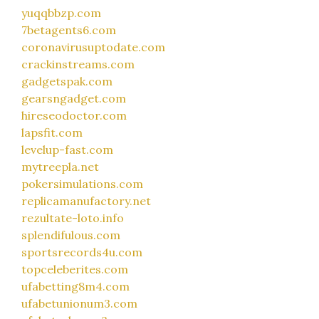
yuqqbbzp.com
7betagents6.com
coronavirusuptodate.com
crackinstreams.com
gadgetspak.com
gearsngadget.com
hireseodoctor.com
lapsfit.com
levelup-fast.com
mytreepla.net
pokersimulations.com
replicamanufactory.net
rezultate-loto.info
splendifulous.com
sportsrecords4u.com
topceleberites.com
ufabetting8m4.com
ufabetunionum3.com