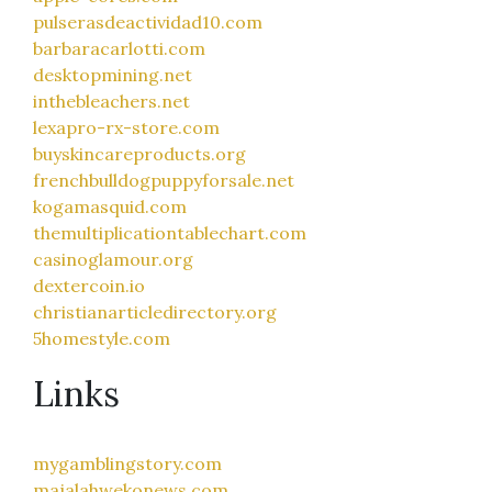
pulserasdeactividad10.com
barbaracarlotti.com
desktopmining.net
inthebleachers.net
lexapro-rx-store.com
buyskincareproducts.org
frenchbulldogpuppyforsale.net
kogamasquid.com
themultiplicationtablechart.com
casinoglamour.org
dextercoin.io
christianarticledirectory.org
5homestyle.com
Links
mygamblingstory.com
majalahwekonews.com