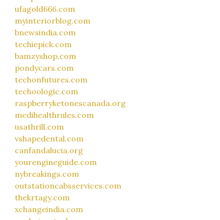
ufagold666.com
myinteriorblog.com
bnewsindia.com
techiepick.com
bamzyshop.com
pondycars.com
techonfutures.com
techoologic.com
raspberryketonescanada.org
medihealthrules.com
usathrill.com
vshapedental.com
canfandalucia.org
yourengineguide.com
nybreakings.com
outstationcabsservices.com
thekrtagy.com
xchangeindia.com