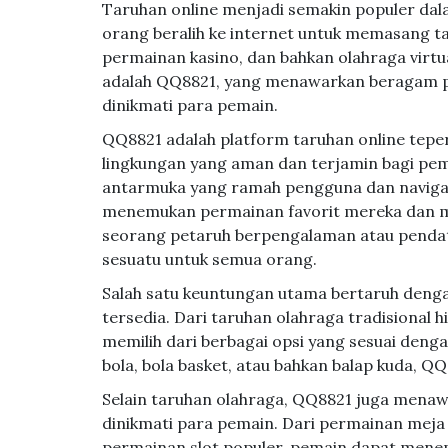
Taruhan online menjadi semakin populer dal
orang beralih ke internet untuk memasang t
permainan kasino, dan bahkan olahraga virtu
adalah QQ8821, yang menawarkan beragam pi
dinikmati para pemain.
QQ8821 adalah platform taruhan online tepe
lingkungan yang aman dan terjamin bagi p
antarmuka yang ramah pengguna dan naviga
menemukan permainan favorit mereka dan mu
seorang petaruh berpengalaman atau pendata
sesuatu untuk semua orang.
Salah satu keuntungan utama bertaruh denga
tersedia. Dari taruhan olahraga tradisional
memilih dari berbagai opsi yang sesuai den
bola, bola basket, atau bahkan balap kuda, Q
Selain taruhan olahraga, QQ8821 juga mena
dinikmati para pemain. Dari permainan meja k
permainan slot populer, pemain dapat mene