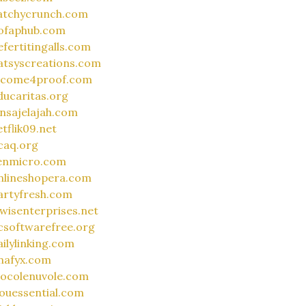
atchycrunch.com
ofaphub.com
efertitingalls.com
atsyscreations.com
ncome4proof.com
ducaritas.org
ensajelajah.com
etflik09.net
caq.org
enmicro.com
nlineshopera.com
artyfresh.com
ewisenterprises.net
csoftwarefree.org
ailylinking.com
nafyx.com
iocolenuvole.com
youessential.com