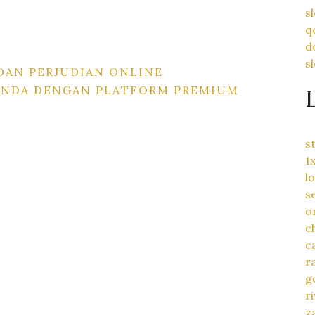
s
q
d
s
DAN PERJUDIAN ONLINE
ANDA DENGAN PLATFORM PREMIUM
s
1
l
s
o
c
c
r
g
r
z