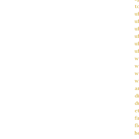
t
u
u
u
u
u
u
w
w
w
w
a
d
d
e
f
f
h