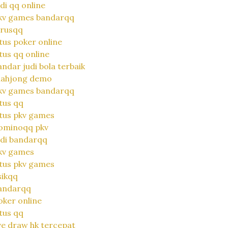
udi qq online
kv games bandarqq
urusqq
itus poker online
itus qq online
andar judi bola terbaik
ahjong demo
kv games bandarqq
itus qq
itus pkv games
ominoqq pkv
udi bandarqq
kv games
itus pkv games
sikqq
andarqq
oker online
itus qq
ive draw hk tercepat