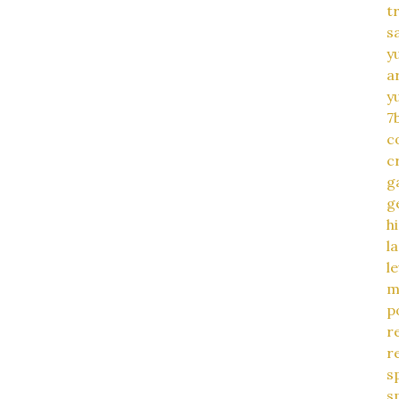
t
s
y
a
y
7
c
c
g
g
h
l
l
m
p
r
r
s
s