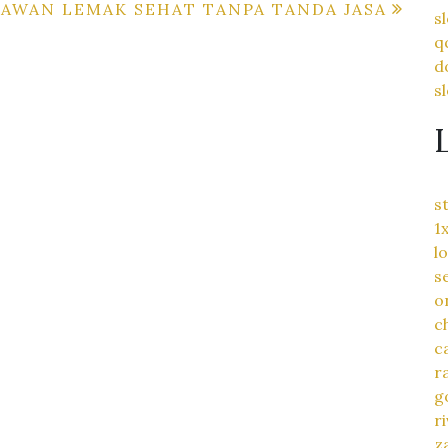
AWAN LEMAK SEHAT TANPA TANDA JASA
s
q
d
s
s
1
l
s
o
c
c
r
g
r
z