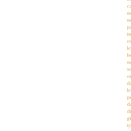
c
n
n
p
i
e
l
b
n
x
o
d
l
p
d
d
g
i