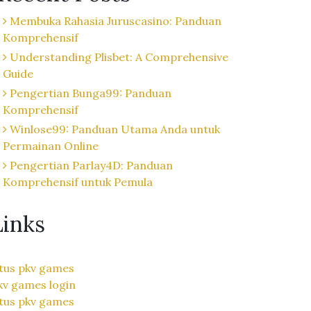
Membuka Rahasia Juruscasino: Panduan
Komprehensif
Understanding Plisbet: A Comprehensive
Guide
Pengertian Bunga99: Panduan
Komprehensif
Winlose99: Panduan Utama Anda untuk
Permainan Online
Pengertian Parlay4D: Panduan
Komprehensif untuk Pemula
Links
itus pkv games
kv games login
itus pkv games