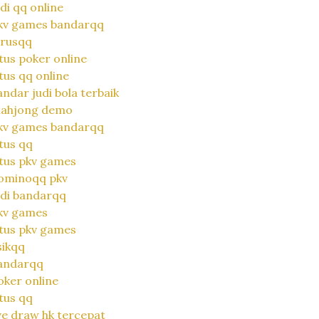
udi qq online
kv games bandarqq
urusqq
itus poker online
itus qq online
andar judi bola terbaik
ahjong demo
kv games bandarqq
itus qq
itus pkv games
ominoqq pkv
udi bandarqq
kv games
itus pkv games
sikqq
andarqq
oker online
itus qq
ive draw hk tercepat