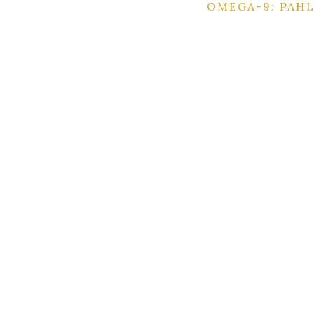
OMEGA-9: PAHL
navigation