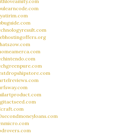
ithloveamity.com
oulearncode.com
xyatirim.com
bbuguide.com
echnologyresult.com
ebhostingoffers.org
hatszow.com
homeamerca.com
echintendo.com
echgreenpure.com
estdropshipstore.com
artelreviews.com
urfsway.com
ailartproduct.com
igitactseed.com
vlcraft.com
0secondmoneyloans.com
enmicro.com
odrovers.com