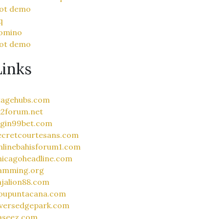
lot demo
q
omino
lot demo
Links
tagehubs.com
x2forum.net
ogin99bet.com
ecretcourtesans.com
nlinebahisforum1.com
hicagoheadline.com
amming.org
ajalion88.com
oupuntacana.com
iversedgepark.com
aseez.com