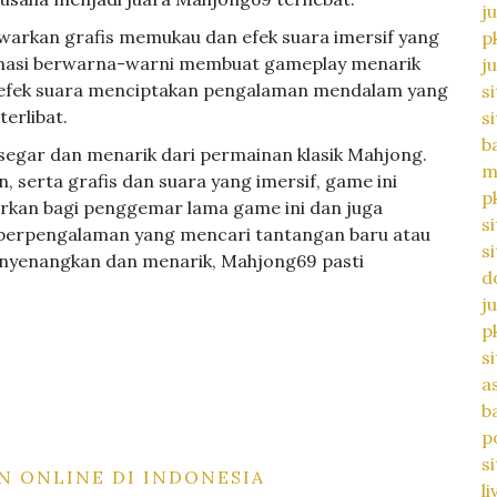
j
awarkan grafis memukau dan efek suara imersif yang
p
masi berwarna-warni membuat gameplay menarik
j
n efek suara menciptakan pengalaman mendalam yang
s
erlibat.
s
b
segar dan menarik dari permainan klasik Mahjong.
m
, serta grafis dan suara yang imersif, game ini
p
an bagi penggemar lama game ini dan juga
s
berpengalaman yang mencari tantangan baru atau
s
nyenangkan dan menarik, Mahjong69 pasti
d
j
p
s
a
b
p
s
N ONLINE DI INDONESIA
l