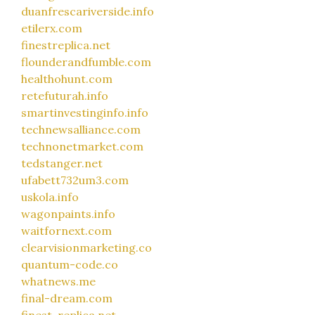
duanfrescariverside.info
etilerx.com
finestreplica.net
flounderandfumble.com
healthohunt.com
retefuturah.info
smartinvestinginfo.info
technewsalliance.com
technonetmarket.com
tedstanger.net
ufabett732um3.com
uskola.info
wagonpaints.info
waitfornext.com
clearvisionmarketing.co
quantum-code.co
whatnews.me
final-dream.com
finest-replica.net