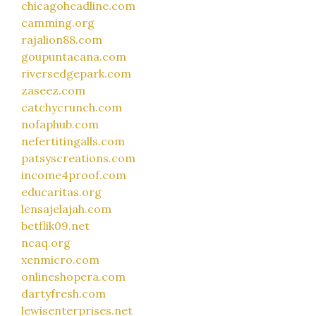
chicagoheadline.com
camming.org
rajalion88.com
goupuntacana.com
riversedgepark.com
zaseez.com
catchycrunch.com
nofaphub.com
nefertitingalls.com
patsyscreations.com
income4proof.com
educaritas.org
lensajelajah.com
betflik09.net
ncaq.org
xenmicro.com
onlineshopera.com
dartyfresh.com
lewisenterprises.net