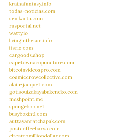
krainafantasy.info
todas-noticias.com
senikartu.com
rusportal.net
watty.io
livinginthesun.info
itsriz.com
cargoods.shop
capetownacupuncture.com
bitcoinvideospro.com
cosmiccrowcollective.com
alain-jacquet.com
gotisouizakayabakeneko.com
meshpoint.me
spongebob.net
busyboxintl.com
auttayanratchapak.com
postcoffeebarva.com
elteatromilliondollar.com