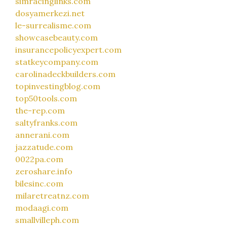
simracinglinks.com
dosyamerkezi.net
le-surrealisme.com
showcasebeauty.com
insurancepolicyexpert.com
statkeycompany.com
carolinadeckbuilders.com
topinvestingblog.com
top50tools.com
the-rep.com
saltyfranks.com
annerani.com
jazzatude.com
0022pa.com
zeroshare.info
bilesinc.com
milaretreatnz.com
modaagi.com
smallvilleph.com