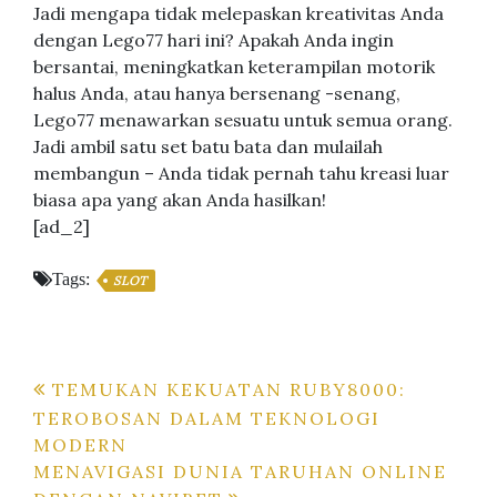
Jadi mengapa tidak melepaskan kreativitas Anda
dengan Lego77 hari ini? Apakah Anda ingin
bersantai, meningkatkan keterampilan motorik
halus Anda, atau hanya bersenang -senang,
Lego77 menawarkan sesuatu untuk semua orang.
Jadi ambil satu set batu bata dan mulailah
membangun – Anda tidak pernah tahu kreasi luar
biasa apa yang akan Anda hasilkan!
[ad_2]
Tags:
SLOT
Post
TEMUKAN KEKUATAN RUBY8000:
TEROBOSAN DALAM TEKNOLOGI
navigation
MODERN
MENAVIGASI DUNIA TARUHAN ONLINE