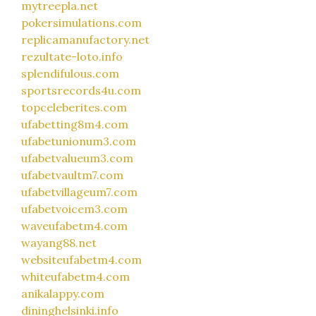
mytreepla.net
pokersimulations.com
replicamanufactory.net
rezultate-loto.info
splendifulous.com
sportsrecords4u.com
topceleberites.com
ufabetting8m4.com
ufabetunionum3.com
ufabetvalueum3.com
ufabetvaultm7.com
ufabetvillageum7.com
ufabetvoicem3.com
waveufabetm4.com
wayang88.net
websiteufabetm4.com
whiteufabetm4.com
anikalappy.com
dininghelsinki.info