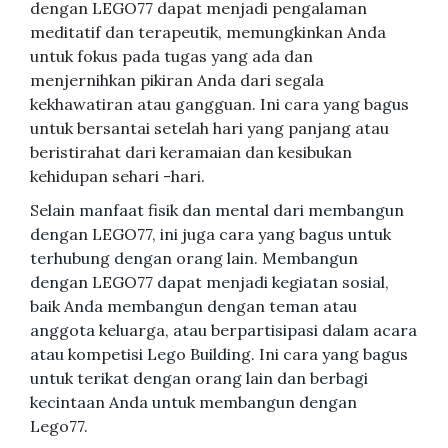
dengan LEGO77 dapat menjadi pengalaman
meditatif dan terapeutik, memungkinkan Anda
untuk fokus pada tugas yang ada dan
menjernihkan pikiran Anda dari segala
kekhawatiran atau gangguan. Ini cara yang bagus
untuk bersantai setelah hari yang panjang atau
beristirahat dari keramaian dan kesibukan
kehidupan sehari -hari.
Selain manfaat fisik dan mental dari membangun
dengan LEGO77, ini juga cara yang bagus untuk
terhubung dengan orang lain. Membangun
dengan LEGO77 dapat menjadi kegiatan sosial,
baik Anda membangun dengan teman atau
anggota keluarga, atau berpartisipasi dalam acara
atau kompetisi Lego Building. Ini cara yang bagus
untuk terikat dengan orang lain dan berbagi
kecintaan Anda untuk membangun dengan
Lego77.