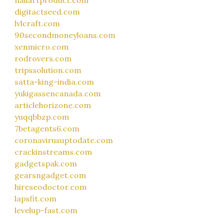
digitactseed.com
lvlcraft.com
90secondmoneyloans.com
xenmicro.com
rodrovers.com
tripssolution.com
satta-king-india.com
yukigassencanada.com
articlehorizone.com
yuqqbbzp.com
7betagents6.com
coronavirusuptodate.com
crackinstreams.com
gadgetspak.com
gearsngadget.com
hireseodoctor.com
lapsfit.com
levelup-fast.com