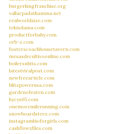
burgerkingfranchise.org
vallarpadathamma.net
realworldsize.com
teknolama.com
productforbaby.com
orb-z.com
fosterscoachhousetavern.com
mesasdecultivoonline.com
boilersnbits.com
latestviralpost.com
newfreearticle.com
blitzpowerusa.com
gardenofeaten.com
hycys05.com
onemoremilerunning.com
snowboardsteez.com
instagrambioforgirls.com
cashflowxfiles.com