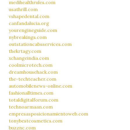
medihealthrules.com
usathrill.com
vshapedental.com
canfandalucia.org
yourengineguide.com
nybreakings.com
outstationcabsservices.com
thekrtagy.com
xchangeindia.com
coolmicrotech.com
dreamhousehack.com
the-techteacher.com
automobilenews-online.com
fashionalltimes.com
totaldigitalforum.com
technoarmaan.com
empresasposicionamientoweb.com
tonybestcosmetics.com
buzznc.com