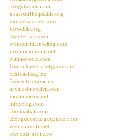
dregstudios.com
neatstuffhelpskids.org
moraessoccer.com
forochile.org
chart-track.com
wonderfultraveling.com
promocioname.net
wimaxworld.com
freeonlinecricketgames.net
bestcashing.biz
firerestrictions.us
archiesbrooklyn.com
muambeiros.net
infozblog.com
chonbaihat.com
elblogdeoscargonzalez.com
webpromote.net
steroids-store.co