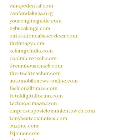
vshapedental.com
canfandalucia.org
yourengineguide.com
nybreakings.com
outstationcabsservices.com
thekrtagy.com
xchangeindia.com
coolmicrotech.com
dreamhousehack.com
the-techteacher.com
automobilenews-online.com
fashionalltimes.com
totaldigitalforum.com
technoarmaan.com
empresasposicionamientoweb.com
tonybestcosmetics.com
buzznc.com
fxjoiner.com