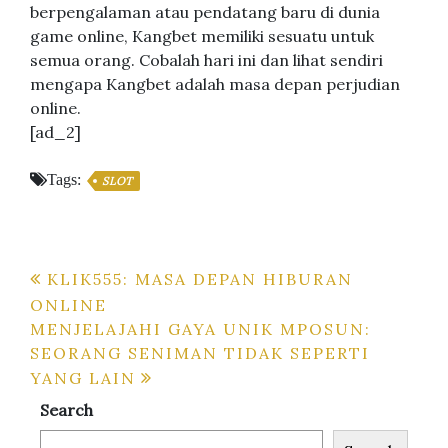
berpengalaman atau pendatang baru di dunia
game online, Kangbet memiliki sesuatu untuk
semua orang. Cobalah hari ini dan lihat sendiri
mengapa Kangbet adalah masa depan perjudian
online.
[ad_2]
Tags:
SLOT
Post
KLIK555: MASA DEPAN HIBURAN
ONLINE
navigation
MENJELAJAHI GAYA UNIK MPOSUN:
SEORANG SENIMAN TIDAK SEPERTI
YANG LAIN
Search