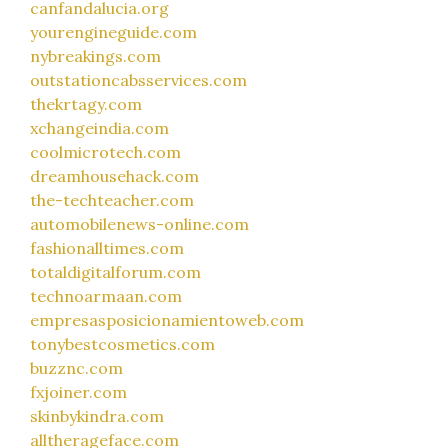
canfandalucia.org
yourengineguide.com
nybreakings.com
outstationcabsservices.com
thekrtagy.com
xchangeindia.com
coolmicrotech.com
dreamhousehack.com
the-techteacher.com
automobilenews-online.com
fashionalltimes.com
totaldigitalforum.com
technoarmaan.com
empresasposicionamientoweb.com
tonybestcosmetics.com
buzznc.com
fxjoiner.com
skinbykindra.com
alltherageface.com