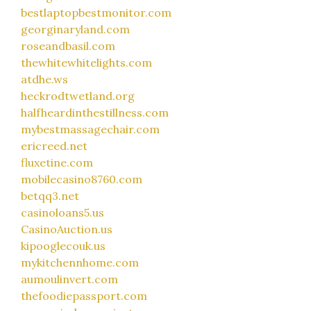
bestlaptopbestmonitor.com
georginaryland.com
roseandbasil.com
thewhitewhitelights.com
atdhe.ws
heckrodtwetland.org
halfheardinthestillness.com
mybestmassagechair.com
ericreed.net
fluxetine.com
mobilecasino8760.com
betqq3.net
casinoloans5.us
CasinoAuction.us
kipooglecouk.us
mykitchennhome.com
aumoulinvert.com
thefoodiepassport.com