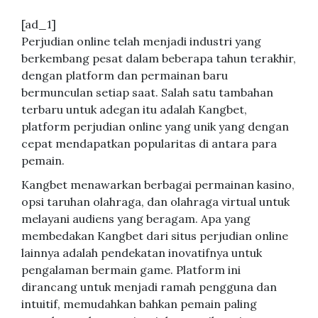
[ad_1]
Perjudian online telah menjadi industri yang
berkembang pesat dalam beberapa tahun terakhir,
dengan platform dan permainan baru
bermunculan setiap saat. Salah satu tambahan
terbaru untuk adegan itu adalah Kangbet,
platform perjudian online yang unik yang dengan
cepat mendapatkan popularitas di antara para
pemain.
Kangbet menawarkan berbagai permainan kasino,
opsi taruhan olahraga, dan olahraga virtual untuk
melayani audiens yang beragam. Apa yang
membedakan Kangbet dari situs perjudian online
lainnya adalah pendekatan inovatifnya untuk
pengalaman bermain game. Platform ini
dirancang untuk menjadi ramah pengguna dan
intuitif, memudahkan bahkan pemain paling