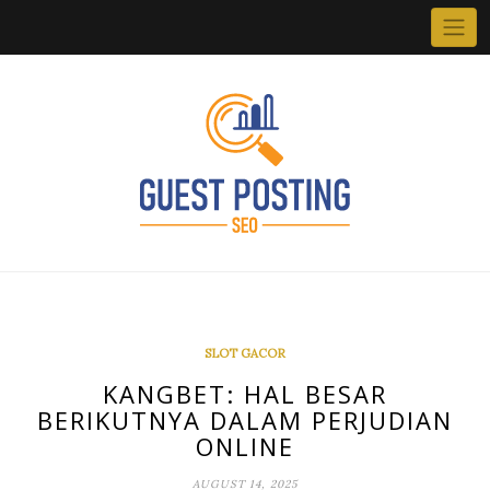
Skip
to
content
SLOT GACOR
KANGBET: HAL BESAR
BERIKUTNYA DALAM PERJUDIAN
ONLINE
AUGUST 14, 2025