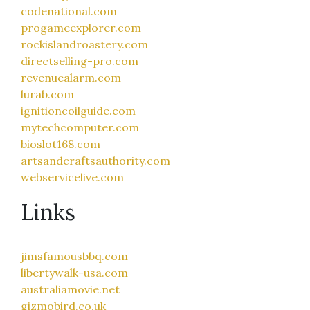
codenational.com
progameexplorer.com
rockislandroastery.com
directselling-pro.com
revenuealarm.com
lurab.com
ignitioncoilguide.com
mytechcomputer.com
bioslot168.com
artsandcraftsauthority.com
webservicelive.com
Links
jimsfamousbbq.com
libertywalk-usa.com
australiamovie.net
gizmobird.co.uk