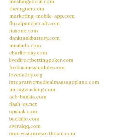
meshingsocial.com
thearguer.com
marketing-mobile-app.com
floralpunchcraft.com
fiasone.com
danktankbattery.com
mealudo.com
charlie-day.com
livedirectbettingpoker.com
foxbusinessupdate.com
lovedaddy.org
integrativemedicalmassageplano.com
mrrugwashing.com
acb-bankia.com
flash-es.net
upshak.com
backsilo.com
siviralqq.com
impressionresorthoian.com