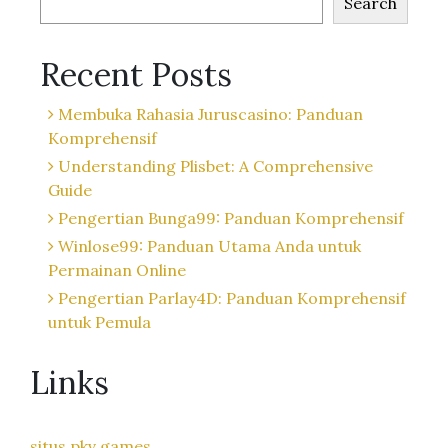
Search
Recent Posts
Membuka Rahasia Juruscasino: Panduan
Komprehensif
Understanding Plisbet: A Comprehensive
Guide
Pengertian Bunga99: Panduan Komprehensif
Winlose99: Panduan Utama Anda untuk
Permainan Online
Pengertian Parlay4D: Panduan Komprehensif
untuk Pemula
Links
situs pkv games