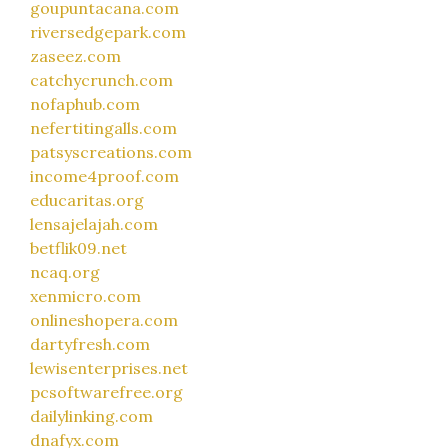
goupuntacana.com
riversedgepark.com
zaseez.com
catchycrunch.com
nofaphub.com
nefertitingalls.com
patsyscreations.com
income4proof.com
educaritas.org
lensajelajah.com
betflik09.net
ncaq.org
xenmicro.com
onlineshopera.com
dartyfresh.com
lewisenterprises.net
pcsoftwarefree.org
dailylinking.com
dnafyx.com