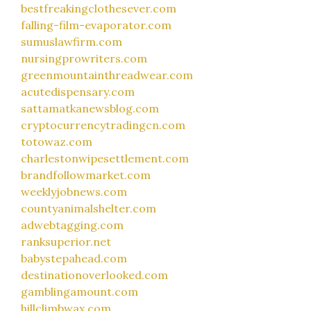
bestfreakingclothesever.com
falling-film-evaporator.com
sumuslawfirm.com
nursingprowriters.com
greenmountainthreadwear.com
acutedispensary.com
sattamatkanewsblog.com
cryptocurrencytradingcn.com
totowaz.com
charlestonwipesettlement.com
brandfollowmarket.com
weeklyjobnews.com
countyanimalshelter.com
adwebtagging.com
ranksuperior.net
babystepahead.com
destinationoverlooked.com
gamblingamount.com
hillclimbwax.com