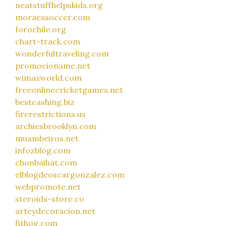
neatstuffhelpskids.org
moraessoccer.com
forochile.org
chart-track.com
wonderfultraveling.com
promocioname.net
wimaxworld.com
freeonlinecricketgames.net
bestcashing.biz
firerestrictions.us
archiesbrooklyn.com
muambeiros.net
infozblog.com
chonbaihat.com
elblogdeoscargonzalez.com
webpromote.net
steroids-store.co
arteydecoracion.net
fithog.com