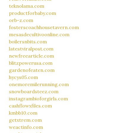
teknolama.com
productforbaby.com
orb-z.com
fosterscoachhousetavern.com
mesasdecultivoonline.com
boilersnbits.com
latestviralpost.com
newfreearticle.com
blitzpowerusa.com
gardenofeaten.com
hycys05.com
onemoremilerunning.com
snowboardsteez.com
instagrambioforgirls.com
cashflowxfiles.com
kmbb10.com
getxtrem.com
weactinfo.com