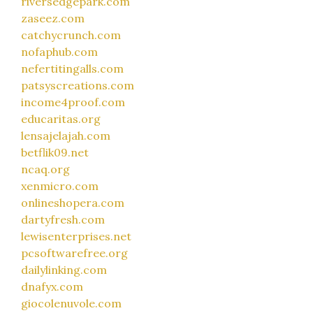
riversedgepark.com
zaseez.com
catchycrunch.com
nofaphub.com
nefertitingalls.com
patsyscreations.com
income4proof.com
educaritas.org
lensajelajah.com
betflik09.net
ncaq.org
xenmicro.com
onlineshopera.com
dartyfresh.com
lewisenterprises.net
pcsoftwarefree.org
dailylinking.com
dnafyx.com
giocolenuvole.com