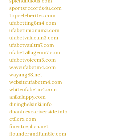
splendifulous.com
sportsrecords4u.com
topceleberites.com
ufabetting8m4.com
ufabetunionum3.com
ufabetvalueum3.com
ufabetvaultm7.com
ufabetvillageum7.com
ufabetvoicem3.com
waveufabetm4.com
wayang88.net
websiteufabetm4.com
whiteufabetm4.com
anikalappy.com
dininghelsinki.info
duanfrescariverside.info
etilerx.com
finestreplica.net
flounderandfumble.com