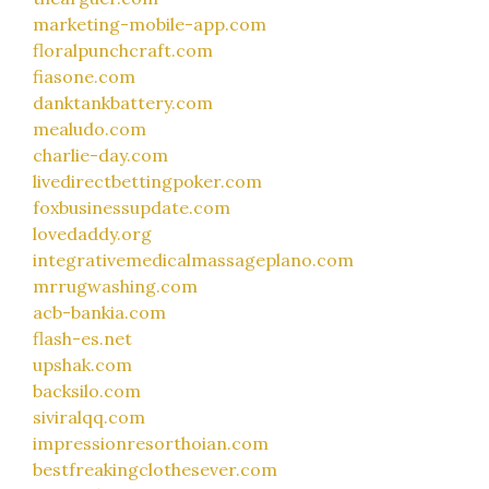
marketing-mobile-app.com
floralpunchcraft.com
fiasone.com
danktankbattery.com
mealudo.com
charlie-day.com
livedirectbettingpoker.com
foxbusinessupdate.com
lovedaddy.org
integrativemedicalmassageplano.com
mrrugwashing.com
acb-bankia.com
flash-es.net
upshak.com
backsilo.com
siviralqq.com
impressionresorthoian.com
bestfreakingclothesever.com