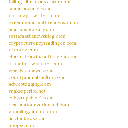
falling-film-evaporator.com
sumuslawfirm.com
nursingprowriters.com
greenmountainthreadwear.com
acutedispensary.com
sattamatkanewsblog.com
cryptocurrencytradingcn.com
totowaz.com
charlestonwipesettlement.com
brandfollowmarket.com
weeklyjobnews.com
countyanimalshelter.com
adwebtagging.com
ranksuperior.net
babystepahead.com
destinationoverlooked.com
gamblingamount.com
hillclimbwax.com
hnopse.com