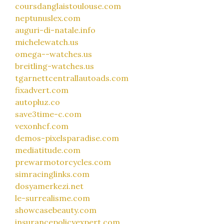
coursdanglaistoulouse.com
neptunuslex.com
auguri-di-natale.info
michelewatch.us
omega--watches.us
breitling-watches.us
tgarnettcentrallautoads.com
fixadvert.com
autopluz.co
save3time-c.com
vexonhcf.com
demos-pixelsparadise.com
mediatitude.com
prewarmotorcycles.com
simracinglinks.com
dosyamerkezi.net
le-surrealisme.com
showcasebeauty.com
insurancepolicyexpert.com