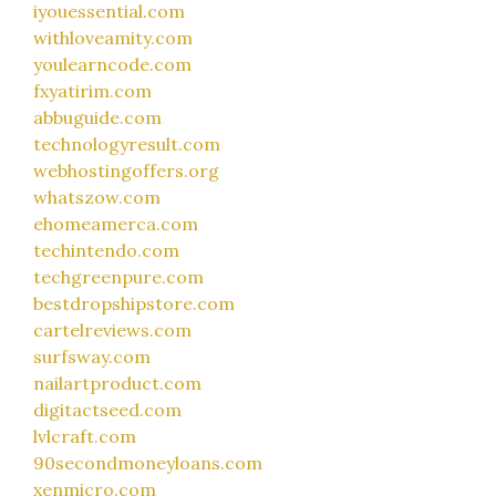
iyouessential.com
withloveamity.com
youlearncode.com
fxyatirim.com
abbuguide.com
technologyresult.com
webhostingoffers.org
whatszow.com
ehomeamerca.com
techintendo.com
techgreenpure.com
bestdropshipstore.com
cartelreviews.com
surfsway.com
nailartproduct.com
digitactseed.com
lvlcraft.com
90secondmoneyloans.com
xenmicro.com