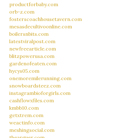
productforbaby.com
orb-z.com
fosterscoachhousetavern.com
mesasdecultivoonline.com
boilersnbits.com
latestviralpost.com
newfreearticle.com
blitzpowerusa.com
gardenofeaten.com
hycys05.com
onemoremilerunning.com
snowboardsteez.com
instagrambioforgirls.com
cashflowxfiles.com
kmbb10.com
getxtrem.com
weactinfo.com
meshingsocial.com
thearguer.com