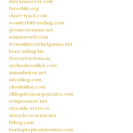
moraessoccer.com
forochile.org
chart-track.com
wonderfultraveling.com
promocioname.net
wimaxworld.com
freeonlinecricketgames.net
bestcashing.biz
firerestrictions.us
archiesbrooklyn.com
muambeiros.net
infozblog.com
chonbaihat.com
elblogdeoscargonzalez.com
webpromote.net
steroids-store.co
arteydecoracion.net
fithog.com
bestlaptopbestmonitor.com