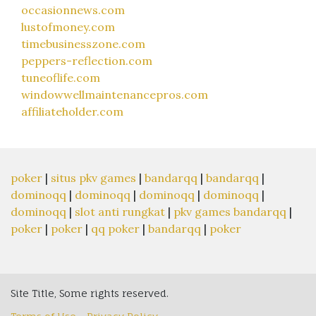
occasionnews.com
lustofmoney.com
timebusinesszone.com
peppers-reflection.com
tuneoflife.com
windowwellmaintenancepros.com
affiliateholder.com
poker
|
situs pkv games
|
bandarqq
|
bandarqq
|
dominoqq
|
dominoqq
|
dominoqq
|
dominoqq
|
dominoqq
|
slot anti rungkat
|
pkv games bandarqq
|
poker
|
poker
|
qq poker
|
bandarqq
|
poker
Site Title, Some rights reserved.