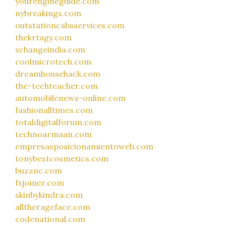
yourengineguide.com
nybreakings.com
outstationcabsservices.com
thekrtagy.com
xchangeindia.com
coolmicrotech.com
dreamhousehack.com
the-techteacher.com
automobilenews-online.com
fashionalltimes.com
totaldigitalforum.com
technoarmaan.com
empresasposicionamientoweb.com
tonybestcosmetics.com
buzznc.com
fxjoiner.com
skinbykindra.com
alltherageface.com
codenational.com