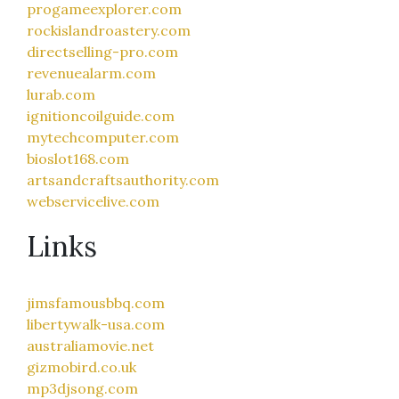
progameexplorer.com
rockislandroastery.com
directselling-pro.com
revenuealarm.com
lurab.com
ignitioncoilguide.com
mytechcomputer.com
bioslot168.com
artsandcraftsauthority.com
webservicelive.com
Links
jimsfamousbbq.com
libertywalk-usa.com
australiamovie.net
gizmobird.co.uk
mp3djsong.com