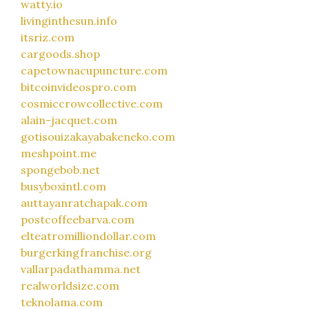
watty.io
livinginthesun.info
itsriz.com
cargoods.shop
capetownacupuncture.com
bitcoinvideospro.com
cosmiccrowcollective.com
alain-jacquet.com
gotisouizakayabakeneko.com
meshpoint.me
spongebob.net
busyboxintl.com
auttayanratchapak.com
postcoffeebarva.com
elteatromilliondollar.com
burgerkingfranchise.org
vallarpadathamma.net
realworldsize.com
teknolama.com