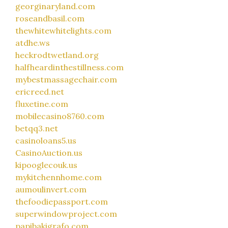
georginaryland.com
roseandbasil.com
thewhitewhitelights.com
atdhe.ws
heckrodtwetland.org
halfheardinthestillness.com
mybestmassagechair.com
ericreed.net
fluxetine.com
mobilecasino8760.com
betqq3.net
casinoloans5.us
CasinoAuction.us
kipooglecouk.us
mykitchennhome.com
aumoulinvert.com
thefoodiepassport.com
superwindowproject.com
papibakigrafo.com