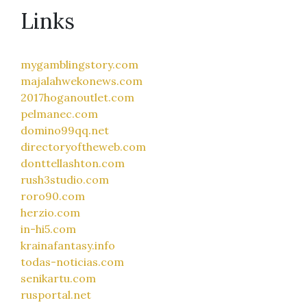
Links
mygamblingstory.com
majalahwekonews.com
2017hoganoutlet.com
pelmanec.com
domino99qq.net
directoryoftheweb.com
donttellashton.com
rush3studio.com
roro90.com
herzio.com
in-hi5.com
krainafantasy.info
todas-noticias.com
senikartu.com
rusportal.net