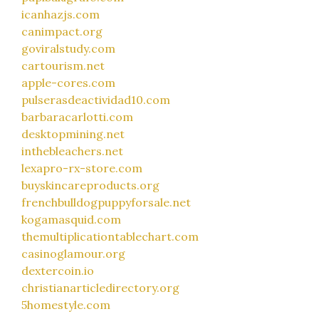
icanhazjs.com
canimpact.org
goviralstudy.com
cartourism.net
apple-cores.com
pulserasdeactividad10.com
barbaracarlotti.com
desktopmining.net
inthebleachers.net
lexapro-rx-store.com
buyskincareproducts.org
frenchbulldogpuppyforsale.net
kogamasquid.com
themultiplicationtablechart.com
casinoglamour.org
dextercoin.io
christianarticledirectory.org
5homestyle.com