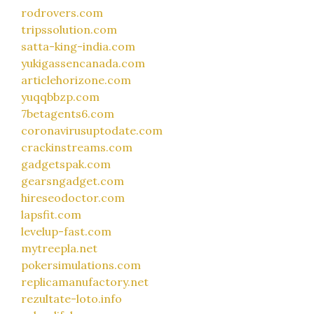
rodrovers.com
tripssolution.com
satta-king-india.com
yukigassencanada.com
articlehorizone.com
yuqqbbzp.com
7betagents6.com
coronavirusuptodate.com
crackinstreams.com
gadgetspak.com
gearsngadget.com
hireseodoctor.com
lapsfit.com
levelup-fast.com
mytreepla.net
pokersimulations.com
replicamanufactory.net
rezultate-loto.info