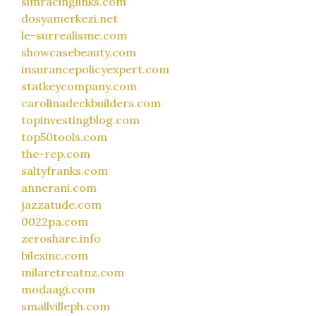
simracinglinks.com
dosyamerkezi.net
le-surrealisme.com
showcasebeauty.com
insurancepolicyexpert.com
statkeycompany.com
carolinadeckbuilders.com
topinvestingblog.com
top50tools.com
the-rep.com
saltyfranks.com
annerani.com
jazzatude.com
0022pa.com
zeroshare.info
bilesinc.com
milaretreatnz.com
modaagi.com
smallvilleph.com