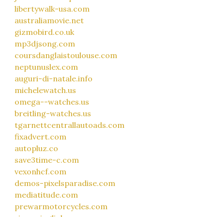
libertywalk-usa.com
australiamovie.net
gizmobird.co.uk
mp3djsong.com
coursdanglaistoulouse.com
neptunuslex.com
auguri-di-natale.info
michelewatch.us
omega--watches.us
breitling-watches.us
tgarnettcentrallautoads.com
fixadvert.com
autopluz.co
save3time-c.com
vexonhcf.com
demos-pixelsparadise.com
mediatitude.com
prewarmotorcycles.com