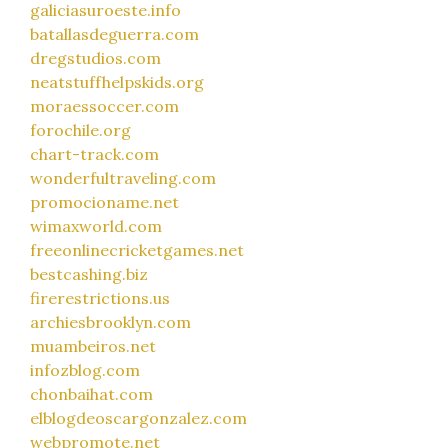
galiciasuroeste.info
batallasdeguerra.com
dregstudios.com
neatstuffhelpskids.org
moraessoccer.com
forochile.org
chart-track.com
wonderfultraveling.com
promocioname.net
wimaxworld.com
freeonlinecricketgames.net
bestcashing.biz
firerestrictions.us
archiesbrooklyn.com
muambeiros.net
infozblog.com
chonbaihat.com
elblogdeoscargonzalez.com
webpromote.net