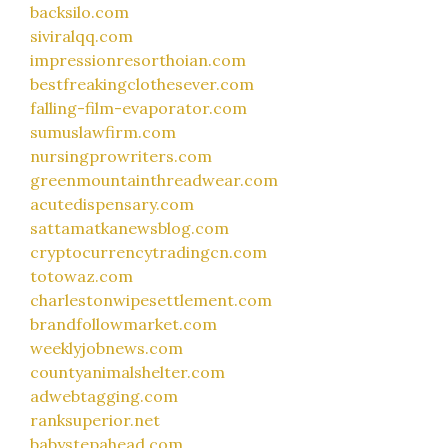
backsilo.com
siviralqq.com
impressionresorthoian.com
bestfreakingclothesever.com
falling-film-evaporator.com
sumuslawfirm.com
nursingprowriters.com
greenmountainthreadwear.com
acutedispensary.com
sattamatkanewsblog.com
cryptocurrencytradingcn.com
totowaz.com
charlestonwipesettlement.com
brandfollowmarket.com
weeklyjobnews.com
countyanimalshelter.com
adwebtagging.com
ranksuperior.net
babystepahead.com