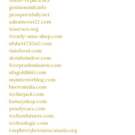
gestioneinh.info
prosportdaily.net
salesinvest22.com
teseract.org
trendy-ama-shop.com
ufabett732m7.com
visiofood.com
droidwindow.com
freeprsubmission.com
ufagold666.com
myinteriorblog.com
bnewsindia.com
techiepick.com
bamzyshop.com
pondycars.com
techonfutures.com
techoologic.com
raspberryketonescanada.org