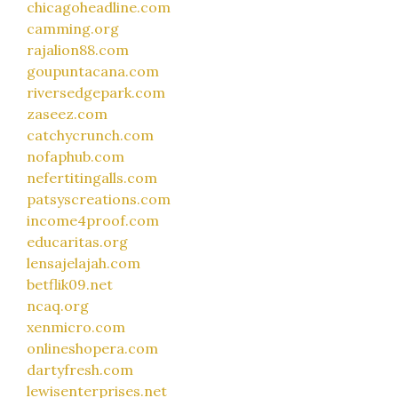
chicagoheadline.com
camming.org
rajalion88.com
goupuntacana.com
riversedgepark.com
zaseez.com
catchycrunch.com
nofaphub.com
nefertitingalls.com
patsyscreations.com
income4proof.com
educaritas.org
lensajelajah.com
betflik09.net
ncaq.org
xenmicro.com
onlineshopera.com
dartyfresh.com
lewisenterprises.net