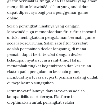
grafik berkualitas tinggi, dan transaksi yang aman,
menjadikan Maxwin88 pilihan yang andal dan
dapat dipercaya bagi para penggemar game
online.
Selain perangkat lunaknya yang canggih,
Maxwin88 juga memanfaatkan fitur-fitur inovatif
untuk meningkatkan pengalaman bermain game
secara keseluruhan. Salah satu fitur tersebut
adalah permainan dealer langsung, di mana
pemain dapat berinteraksi dengan dealer
kehidupan nyata secara real-time. Hal ini
menambah tingkat kegembiraan dan keseruan
ekstra pada pengalaman bermain game,
membuatnya terasa seperti pemain sedang duduk
di meja kasino sungguhan.
Fitur inovatif lainnya dari Maxwin88 adalah
kompatibilitas selulernya. Platform ini
dioptimalkan untuk perangkat seluler,