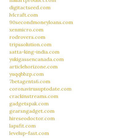
digitactseed.com
lvlcraft.com
90secondmoneyloans.com
xenmicro.com
rodrovers.com
tripssolution.com
satta-king-india.com
yukigassencanada.com
articlehorizone.com
yuqqbbzp.com
7betagents6.com
coronavirusuptodate.com
crackinstreams.com
gadgetspak.com
gearsngadget.com
hireseodoctor.com
lapsfit.com
levelup-fast.com