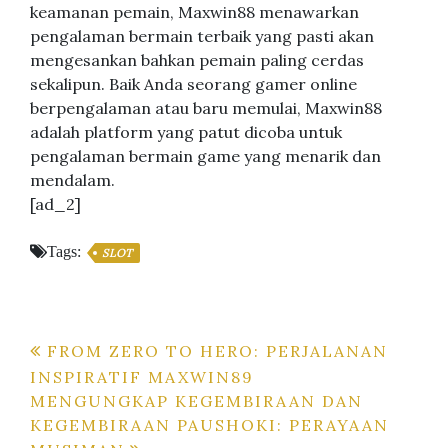
keamanan pemain, Maxwin88 menawarkan
pengalaman bermain terbaik yang pasti akan
mengesankan bahkan pemain paling cerdas
sekalipun. Baik Anda seorang gamer online
berpengalaman atau baru memulai, Maxwin88
adalah platform yang patut dicoba untuk
pengalaman bermain game yang menarik dan
mendalam.
[ad_2]
Tags:
SLOT
Post
FROM ZERO TO HERO: PERJALANAN
INSPIRATIF MAXWIN89
navigation
MENGUNGKAP KEGEMBIRAAN DAN
KEGEMBIRAAN PAUSHOKI: PERAYAAN