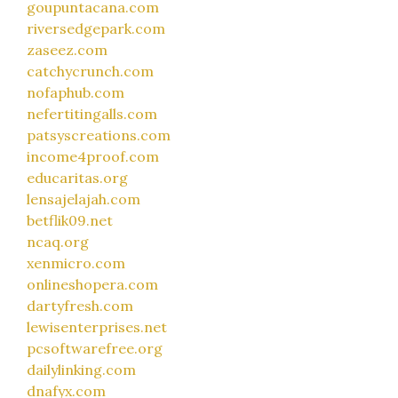
goupuntacana.com
riversedgepark.com
zaseez.com
catchycrunch.com
nofaphub.com
nefertitingalls.com
patsyscreations.com
income4proof.com
educaritas.org
lensajelajah.com
betflik09.net
ncaq.org
xenmicro.com
onlineshopera.com
dartyfresh.com
lewisenterprises.net
pcsoftwarefree.org
dailylinking.com
dnafyx.com