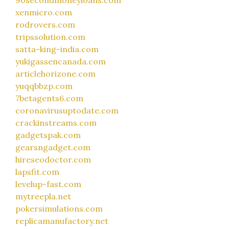
xenmicro.com
rodrovers.com
tripssolution.com
satta-king-india.com
yukigassencanada.com
articlehorizone.com
yuqqbbzp.com
7betagents6.com
coronavirusuptodate.com
crackinstreams.com
gadgetspak.com
gearsngadget.com
hireseodoctor.com
lapsfit.com
levelup-fast.com
mytreepla.net
pokersimulations.com
replicamanufactory.net