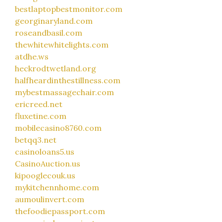
bestlaptopbestmonitor.com
georginaryland.com
roseandbasil.com
thewhitewhitelights.com
atdhe.ws
heckrodtwetland.org
halfheardinthestillness.com
mybestmassagechair.com
ericreed.net
fluxetine.com
mobilecasino8760.com
betqq3.net
casinoloans5.us
CasinoAuction.us
kipooglecouk.us
mykitchennhome.com
aumoulinvert.com
thefoodiepassport.com