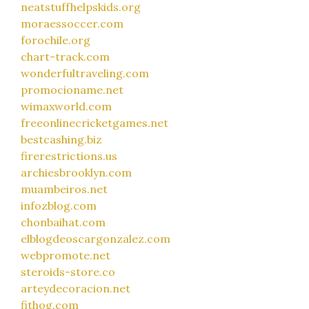
neatstuffhelpskids.org
moraessoccer.com
forochile.org
chart-track.com
wonderfultraveling.com
promocioname.net
wimaxworld.com
freeonlinecricketgames.net
bestcashing.biz
firerestrictions.us
archiesbrooklyn.com
muambeiros.net
infozblog.com
chonbaihat.com
elblogdeoscargonzalez.com
webpromote.net
steroids-store.co
arteydecoracion.net
fithog.com