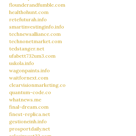
flounderandfumble.com
healthohunt.com
retefuturah.info
smartinvestinginfo.info
technewsalliance.com
technonetmarket.com
tedstanger.net
ufabett732um3.com
uskola.info
wagonpaints.info
waitfornext.com
clearvisionmarketing.co
quantum-code.co
whatnews.me
final-dream.com
finest-replica.net
gestioneinh.info
prosportdaily.net
salesinvest22.com