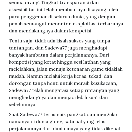
semua orang. Tingkat transparansi dan
aksesibilitas ini telah membuatnya disayangi oleh
para penggemar di seluruh dunia, yang dengan
penuh semangat menonton eksploitasi terbarunya
dan mendukungnya dalam kompetisi.
Tentu saja, tidak ada kisah sukses yang tanpa
tantangan, dan Sadewa77 juga menghadapi
banyak hambatan dalam perjalanannya. Dari
kompetisi yang ketat hingga sesi latihan yang
melelahkan, jalan menuju ketenaran game tidaklah
mudah. Namun melalui kerja keras, tekad, dan
dorongan tanpa henti untuk meraih kesuksesan,
Sadewa77 telah mengatasi setiap rintangan yang
menghadangnya dan menjadi lebih kuat dari
sebelumnya.
Saat Sadewa77 terus naik pangkat dan mengukir
namanya di dunia game, satu hal yang jelas:
perjalanannya dari dunia maya yang tidak dikenal