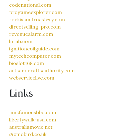
codenational.com
progameexplorer.com
rockislandroastery.com
directselling-pro.com
revenuealarm.com
lurab.com
ignitioncoilguide.com
mytechcomputer.com
bioslot168.com
artsandcraftsauthority.com
webservicelive.com
Links
jimsfamousbbq.com
libertywalk-usa.com
australiamovie.net
gizmobird.co.uk