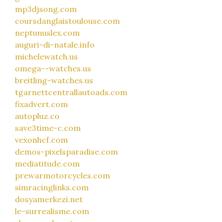
mp3djsong.com
coursdanglaistoulouse.com
neptunuslex.com
auguri-di-natale.info
michelewatch.us
omega--watches.us
breitling-watches.us
tgarnettcentrallautoads.com
fixadvert.com
autopluz.co
save3time-c.com
vexonhcf.com
demos-pixelsparadise.com
mediatitude.com
prewarmotorcycles.com
simracinglinks.com
dosyamerkezi.net
le-surrealisme.com