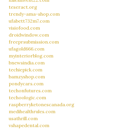
teseract.org
trendy-ama-shop.com
ufabett732m7.com
visiofood.com
droidwindow.com
freeprsubmission.com
ufagold666.com
myinteriorblog.com
bnewsindia.com
techiepick.com
bamzyshop.com
pondycars.com
techonfutures.com
techoologic.com
raspberryketonescanada.org
medihealthrules.com
usathrill.com
vshapedental.com