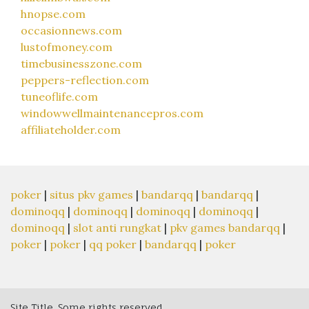
hnopse.com
occasionnews.com
lustofmoney.com
timebusinesszone.com
peppers-reflection.com
tuneoflife.com
windowwellmaintenancepros.com
affiliateholder.com
poker
|
situs pkv games
|
bandarqq
|
bandarqq
|
dominoqq
|
dominoqq
|
dominoqq
|
dominoqq
|
dominoqq
|
slot anti rungkat
|
pkv games bandarqq
|
poker
|
poker
|
qq poker
|
bandarqq
|
poker
Site Title, Some rights reserved.