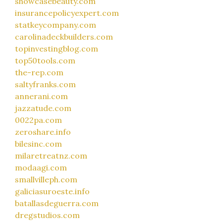
showcasebeauty.com
insurancepolicyexpert.com
statkeycompany.com
carolinadeckbuilders.com
topinvestingblog.com
top50tools.com
the-rep.com
saltyfranks.com
annerani.com
jazzatude.com
0022pa.com
zeroshare.info
bilesinc.com
milaretreatnz.com
modaagi.com
smallvilleph.com
galiciasuroeste.info
batallasdeguerra.com
dregstudios.com