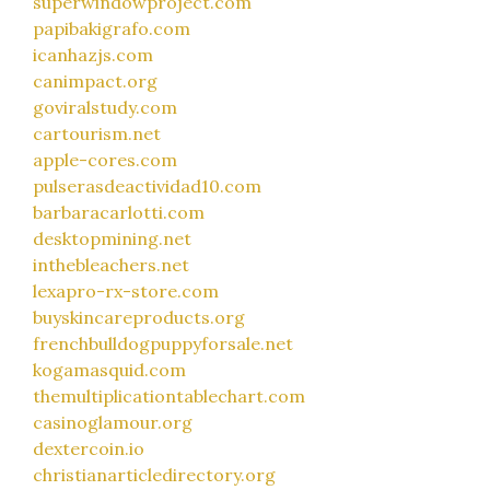
superwindowproject.com
papibakigrafo.com
icanhazjs.com
canimpact.org
goviralstudy.com
cartourism.net
apple-cores.com
pulserasdeactividad10.com
barbaracarlotti.com
desktopmining.net
inthebleachers.net
lexapro-rx-store.com
buyskincareproducts.org
frenchbulldogpuppyforsale.net
kogamasquid.com
themultiplicationtablechart.com
casinoglamour.org
dextercoin.io
christianarticledirectory.org