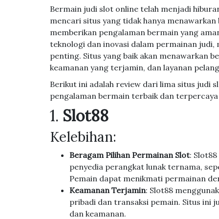
Bermain judi slot online telah menjadi hibu
mencari situs yang tidak hanya menawarkan 
memberikan pengalaman bermain yang aman 
teknologi dan inovasi dalam permainan judi, m
penting. Situs yang baik akan menawarkan ber
keamanan yang terjamin, dan layanan pelang
Berikut ini adalah review dari lima situs jud
pengalaman bermain terbaik dan terpercaya
1.
Slot88
Kelebihan:
Beragam Pilihan Permainan Slot
: Slot8
penyedia perangkat lunak ternama, sepe
Pemain dapat menikmati permainan den
Keamanan Terjamin
: Slot88 menggunak
pribadi dan transaksi pemain. Situs ini 
dan keamanan.