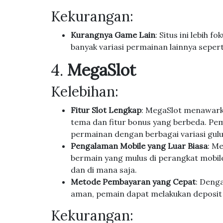
Kekurangan:
Kurangnya Game Lain
: Situs ini lebih
banyak variasi permainan lainnya sepert
4.
MegaSlot
Kelebihan:
Fitur Slot Lengkap
: MegaSlot menawark
tema dan fitur bonus yang berbeda. Pe
permainan dengan berbagai variasi gulun
Pengalaman Mobile yang Luar Biasa
: M
bermain yang mulus di perangkat mobi
dan di mana saja.
Metode Pembayaran yang Cepat
: Deng
aman, pemain dapat melakukan deposit
Kekurangan: