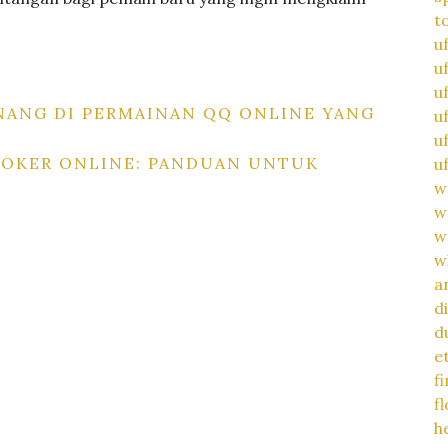
t
u
u
u
NANG DI PERMAINAN QQ ONLINE YANG
u
u
POKER ONLINE: PANDUAN UNTUK
u
w
w
w
w
a
d
d
e
f
f
h