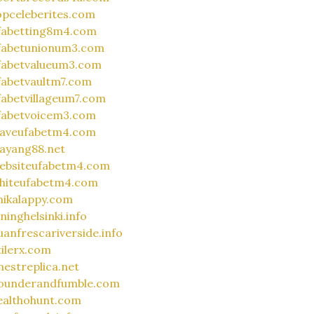
opceleberites.com
fabetting8m4.com
fabetunionum3.com
fabetvalueum3.com
fabetvaultm7.com
fabetvillageum7.com
fabetvoicem3.com
aveufabetm4.com
ayang88.net
ebsiteufabetm4.com
hiteufabetm4.com
nikalappy.com
ininghelsinki.info
uanfrescariverside.info
tilerx.com
inestreplica.net
lounderandfumble.com
ealthohunt.com