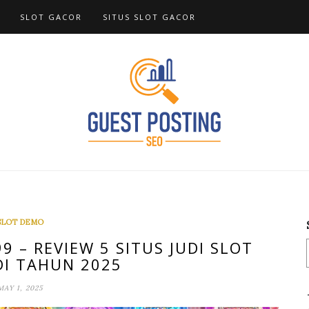
SLOT GACOR
SITUS SLOT GACOR
SLOT DEMO
 – REVIEW 5 SITUS JUDI SLOT
DI TAHUN 2025
MAY 1, 2025