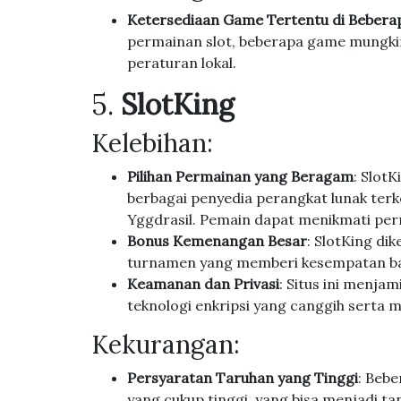
Ketersediaan Game Tertentu di Bebera
permainan slot, beberapa game mungkin
peraturan lokal.
5.
SlotKing
Kelebihan:
Pilihan Permainan yang Beragam
: Slot
berbagai penyedia perangkat lunak ter
Yggdrasil. Pemain dapat menikmati per
Bonus Kemenangan Besar
: SlotKing di
turnamen yang memberi kesempatan ba
Keamanan dan Privasi
: Situs ini menj
teknologi enkripsi yang canggih serta 
Kekurangan:
Persyaratan Taruhan yang Tinggi
: Bebe
yang cukup tinggi, yang bisa menjadi t