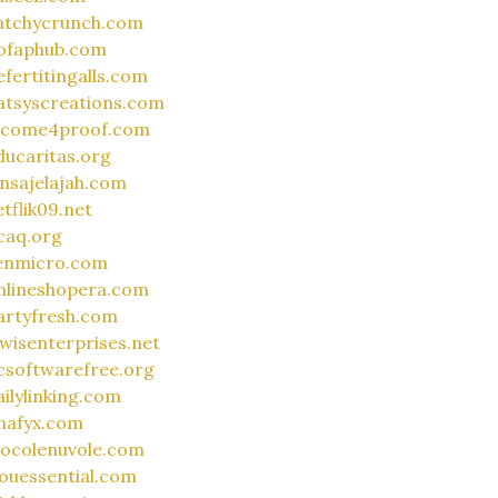
atchycrunch.com
ofaphub.com
efertitingalls.com
atsyscreations.com
ncome4proof.com
ducaritas.org
ensajelajah.com
etflik09.net
caq.org
enmicro.com
nlineshopera.com
artyfresh.com
ewisenterprises.net
csoftwarefree.org
ailylinking.com
nafyx.com
iocolenuvole.com
youessential.com