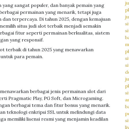
j
ran yang sangat populer, dan banyak pemain yang
p
berbagai permainan yang menarik, tetapi juga
j
dan terpercaya. Di tahun 2025, dengan kemajuan
s
emilih situs judi slot terbaik menjadi semakin
s
bagai fitur seperti permainan berkualitas, sistem
b
gan yang responsif.
m
i slot terbaik di tahun 2025 yang menawarkan
p
 untuk para pemain.
s
s
d
j
p
8 menawarkan berbagai jenis permainan slot dari
s
rti Pragmatic Play, PG Soft, dan Microgaming.
a
gan berbagai tema dan fitur bonus yang menarik.
b
an teknologi enkripsi SSL untuk melindungi data
p
juga memiliki lisensi resmi yang menjamin keadilan
s
l