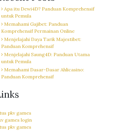
Apa itu Dewi4D? Panduan Komprehensif
untuk Pemula
Memahami Gajibet: Panduan
Komprehensif Permainan Online
Menjelajahi Daya Tarik Majestibet:
Panduan Komprehensif
Menjelajahi Saung4D: Panduan Utama
untuk Pemula
Memahami Dasar-Dasar Ahlicasino:
Panduan Komprehensif
Links
itus pkv games
kv games login
itus pkv games