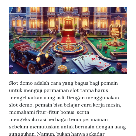
Slot demo adalah cara yang bagus bagi pemain
untuk menguji permainan slot tanpa harus
mengeluarkan uang asli. Dengan menggunakan
slot demo, pemain bisa belajar cara kerja mesin,
memahami fitur-fitur bonus, serta
mengeksplorasi berbagai tema permainan
sebelum memutuskan untuk bermain dengan uang
sungguhan. Namun, bukan hanya sekadar