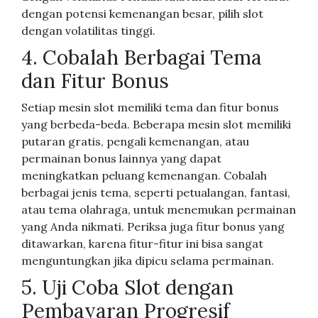
dengan potensi kemenangan besar, pilih slot
dengan volatilitas tinggi.
4. Cobalah Berbagai Tema
dan Fitur Bonus
Setiap mesin slot memiliki tema dan fitur bonus
yang berbeda-beda. Beberapa mesin slot memiliki
putaran gratis, pengali kemenangan, atau
permainan bonus lainnya yang dapat
meningkatkan peluang kemenangan. Cobalah
berbagai jenis tema, seperti petualangan, fantasi,
atau tema olahraga, untuk menemukan permainan
yang Anda nikmati. Periksa juga fitur bonus yang
ditawarkan, karena fitur-fitur ini bisa sangat
menguntungkan jika dipicu selama permainan.
5. Uji Coba Slot dengan
Pembayaran Progresif