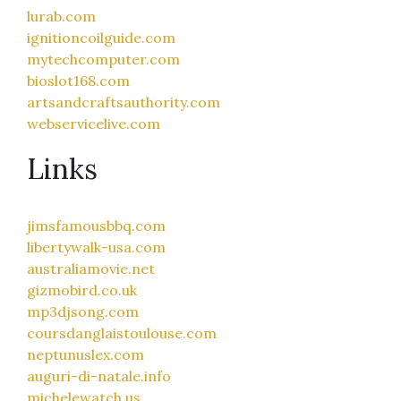
lurab.com
ignitioncoilguide.com
mytechcomputer.com
bioslot168.com
artsandcraftsauthority.com
webservicelive.com
Links
jimsfamousbbq.com
libertywalk-usa.com
australiamovie.net
gizmobird.co.uk
mp3djsong.com
coursdanglaistoulouse.com
neptunuslex.com
auguri-di-natale.info
michelewatch.us