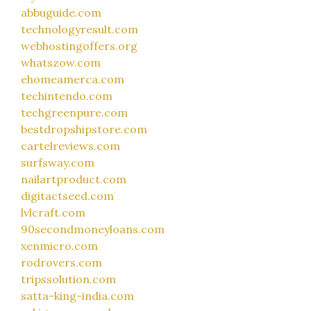
abbuguide.com
technologyresult.com
webhostingoffers.org
whatszow.com
ehomeamerca.com
techintendo.com
techgreenpure.com
bestdropshipstore.com
cartelreviews.com
surfsway.com
nailartproduct.com
digitactseed.com
lvlcraft.com
90secondmoneyloans.com
xenmicro.com
rodrovers.com
tripssolution.com
satta-king-india.com