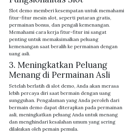
Slot demo memberi kesempatan untuk memahami
fitur-fitur mesin slot, seperti putaran gratis,
permainan bonus, dan pengali kemenangan.
Memahami cara kerja fitur-fitur ini sangat
penting untuk memaksimalkan peluang
kemenangan saat beralih ke permainan dengan
uang asli.
3. Meningkatkan Peluang
Menang di Permainan Asli
Setelah berlatih di slot demo, Anda akan merasa
lebih percaya diri saat bermain dengan uang
sungguhan. Pengalaman yang Anda peroleh dari
bermain demo dapat diterapkan pada permainan
asli, meningkatkan peluang Anda untuk menang
dan menghindari kesalahan umum yang sering
dilakukan oleh pemain pemula.