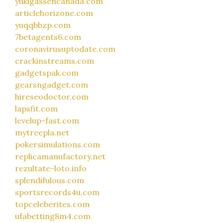
yukigassencanada.com
articlehorizone.com
yuqqbbzp.com
7betagents6.com
coronavirusuptodate.com
crackinstreams.com
gadgetspak.com
gearsngadget.com
hireseodoctor.com
lapsfit.com
levelup-fast.com
mytreepla.net
pokersimulations.com
replicamanufactory.net
rezultate-loto.info
splendifulous.com
sportsrecords4u.com
topceleberites.com
ufabetting8m4.com