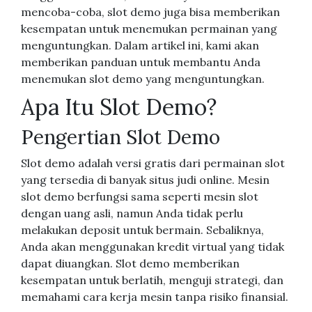
mencoba-coba, slot demo juga bisa memberikan
kesempatan untuk menemukan permainan yang
menguntungkan. Dalam artikel ini, kami akan
memberikan panduan untuk membantu Anda
menemukan slot demo yang menguntungkan.
Apa Itu Slot Demo?
Pengertian Slot Demo
Slot demo adalah versi gratis dari permainan slot
yang tersedia di banyak situs judi online. Mesin
slot demo berfungsi sama seperti mesin slot
dengan uang asli, namun Anda tidak perlu
melakukan deposit untuk bermain. Sebaliknya,
Anda akan menggunakan kredit virtual yang tidak
dapat diuangkan. Slot demo memberikan
kesempatan untuk berlatih, menguji strategi, dan
memahami cara kerja mesin tanpa risiko finansial.