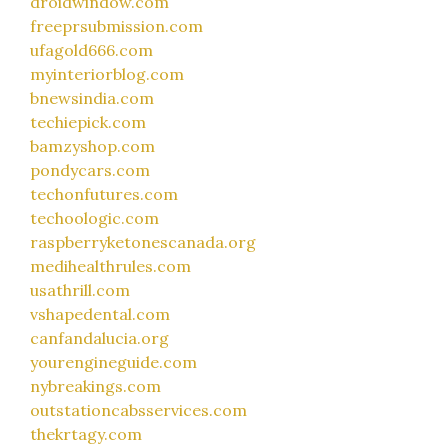
droidwindow.com
freeprsubmission.com
ufagold666.com
myinteriorblog.com
bnewsindia.com
techiepick.com
bamzyshop.com
pondycars.com
techonfutures.com
techoologic.com
raspberryketonescanada.org
medihealthrules.com
usathrill.com
vshapedental.com
canfandalucia.org
yourengineguide.com
nybreakings.com
outstationcabsservices.com
thekrtagy.com