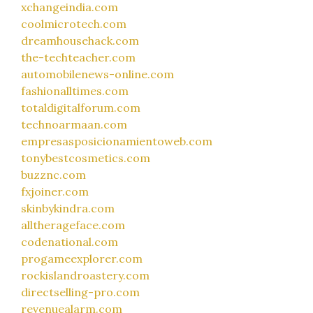
xchangeindia.com
coolmicrotech.com
dreamhousehack.com
the-techteacher.com
automobilenews-online.com
fashionalltimes.com
totaldigitalforum.com
technoarmaan.com
empresasposicionamientoweb.com
tonybestcosmetics.com
buzznc.com
fxjoiner.com
skinbykindra.com
alltherageface.com
codenational.com
progameexplorer.com
rockislandroastery.com
directselling-pro.com
revenuealarm.com