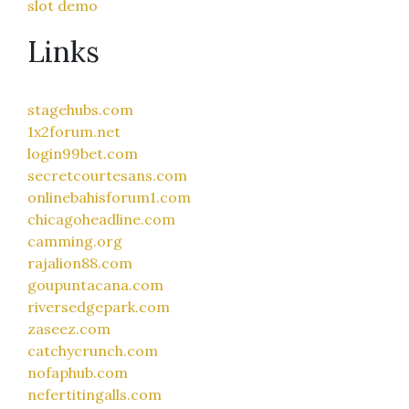
slot demo
Links
stagehubs.com
1x2forum.net
login99bet.com
secretcourtesans.com
onlinebahisforum1.com
chicagoheadline.com
camming.org
rajalion88.com
goupuntacana.com
riversedgepark.com
zaseez.com
catchycrunch.com
nofaphub.com
nefertitingalls.com