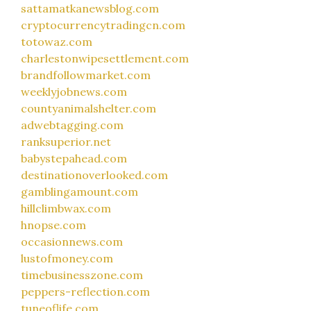
sattamatkanewsblog.com
cryptocurrencytradingcn.com
totowaz.com
charlestonwipesettlement.com
brandfollowmarket.com
weeklyjobnews.com
countyanimalshelter.com
adwebtagging.com
ranksuperior.net
babystepahead.com
destinationoverlooked.com
gamblingamount.com
hillclimbwax.com
hnopse.com
occasionnews.com
lustofmoney.com
timebusinesszone.com
peppers-reflection.com
tuneoflife.com