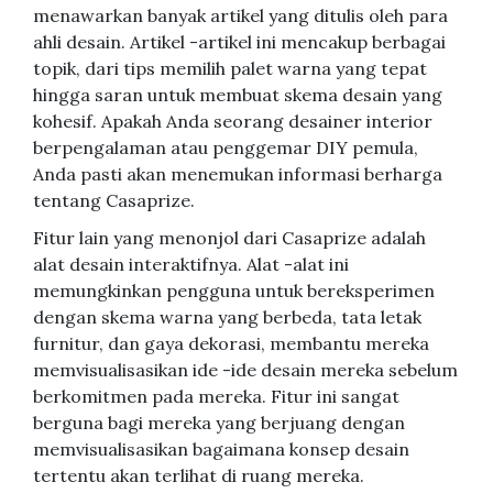
menawarkan banyak artikel yang ditulis oleh para
ahli desain. Artikel -artikel ini mencakup berbagai
topik, dari tips memilih palet warna yang tepat
hingga saran untuk membuat skema desain yang
kohesif. Apakah Anda seorang desainer interior
berpengalaman atau penggemar DIY pemula,
Anda pasti akan menemukan informasi berharga
tentang Casaprize.
Fitur lain yang menonjol dari Casaprize adalah
alat desain interaktifnya. Alat -alat ini
memungkinkan pengguna untuk bereksperimen
dengan skema warna yang berbeda, tata letak
furnitur, dan gaya dekorasi, membantu mereka
memvisualisasikan ide -ide desain mereka sebelum
berkomitmen pada mereka. Fitur ini sangat
berguna bagi mereka yang berjuang dengan
memvisualisasikan bagaimana konsep desain
tertentu akan terlihat di ruang mereka.