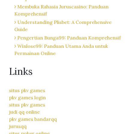
Membuka Rahasia Juruscasino: Panduan
Komprehensif
Understanding Plisbet: A Comprehensive
Guide
Pengertian Bunga99: Panduan Komprehensif
Winlose99: Panduan Utama Anda untuk
Permainan Online
Links
situs pkv games
pkv games login
situs pkv games
judi qq online
pkv games bandarqq
jurusqq
situs poker online