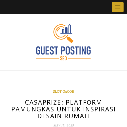
Skip
to
content
SLOT GACOR
CASAPRIZE: PLATFORM
PAMUNGKAS UNTUK INSPIRASI
DESAIN RUMAH
MAY 17, 2025