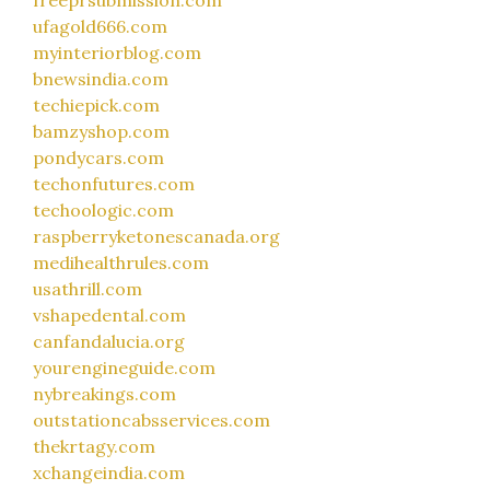
ufagold666.com
myinteriorblog.com
bnewsindia.com
techiepick.com
bamzyshop.com
pondycars.com
techonfutures.com
techoologic.com
raspberryketonescanada.org
medihealthrules.com
usathrill.com
vshapedental.com
canfandalucia.org
yourengineguide.com
nybreakings.com
outstationcabsservices.com
thekrtagy.com
xchangeindia.com