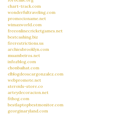
chart-track.com
wonderfultraveling.com
promocioname.net
wimaxworld.com
freeonlinecricketgames.net
bestcashing.biz
firerestrictions.us
archiesbrooklyn.com
muambeiros.net
infozblog.com
chonbaihat.com
elblogdeoscargonzalez.com
webpromote.net
steroids-store.co
arteydecoracion.net
fithog.com
bestlaptopbestmonitor.com
georginaryland.com