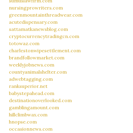
sumuslawfirm.com
nursingprowriters.com
greenmountainthreadwear.com
acutedispensary.com
sattamatkanewsblog.com
cryptocurrencytradingcn.com
totowaz.com
charlestonwipesettlement.com
brandfollowmarket.com
weeklyjobnews.com
countyanimalshelter.com
adwebtagging.com
ranksuperior.net
babystepahead.com
destinationoverlooked.com
gamblingamount.com
hillclimbwax.com
hnopse.com
occasionnews.com