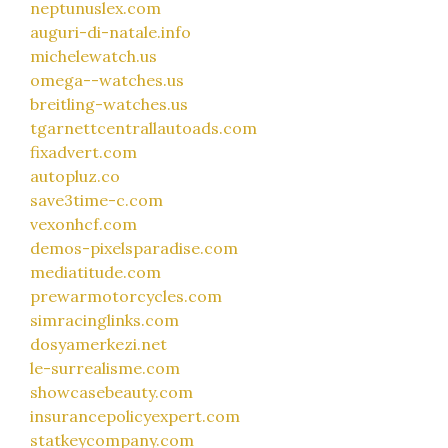
neptunuslex.com
auguri-di-natale.info
michelewatch.us
omega--watches.us
breitling-watches.us
tgarnettcentrallautoads.com
fixadvert.com
autopluz.co
save3time-c.com
vexonhcf.com
demos-pixelsparadise.com
mediatitude.com
prewarmotorcycles.com
simracinglinks.com
dosyamerkezi.net
le-surrealisme.com
showcasebeauty.com
insurancepolicyexpert.com
statkeycompany.com