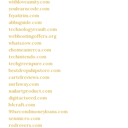
withloveamity.com
youlearncode.com
fxyatirim.com
abbuguide.com
technologyresult.com
webhostingoffers.org
whatszow.com
ehomeamerca.com
techintendo.com
techgreenpure.com
bestdropshipstore.com
cartelreviews.com
surfsway.com
nailartproduct.com
digitactseed.com
lvlcraft.com
90secondmoneyloans.com
xenmicro.com
rodrovers.com