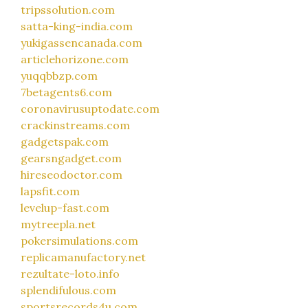
tripssolution.com
satta-king-india.com
yukigassencanada.com
articlehorizone.com
yuqqbbzp.com
7betagents6.com
coronavirusuptodate.com
crackinstreams.com
gadgetspak.com
gearsngadget.com
hireseodoctor.com
lapsfit.com
levelup-fast.com
mytreepla.net
pokersimulations.com
replicamanufactory.net
rezultate-loto.info
splendifulous.com
sportsrecords4u.com