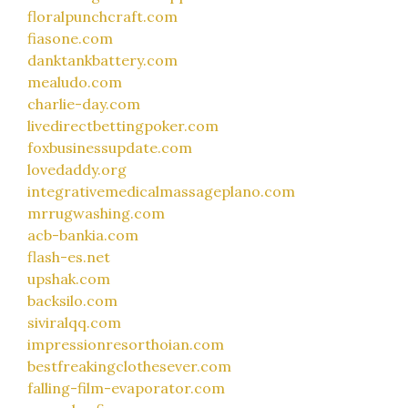
floralpunchcraft.com
fiasone.com
danktankbattery.com
mealudo.com
charlie-day.com
livedirectbettingpoker.com
foxbusinessupdate.com
lovedaddy.org
integrativemedicalmassageplano.com
mrrugwashing.com
acb-bankia.com
flash-es.net
upshak.com
backsilo.com
siviralqq.com
impressionresorthoian.com
bestfreakingclothesever.com
falling-film-evaporator.com