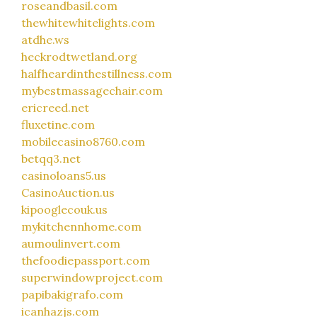
roseandbasil.com
thewhitewhitelights.com
atdhe.ws
heckrodtwetland.org
halfheardinthestillness.com
mybestmassagechair.com
ericreed.net
fluxetine.com
mobilecasino8760.com
betqq3.net
casinoloans5.us
CasinoAuction.us
kipooglecouk.us
mykitchennhome.com
aumoulinvert.com
thefoodiepassport.com
superwindowproject.com
papibakigrafo.com
icanhazjs.com