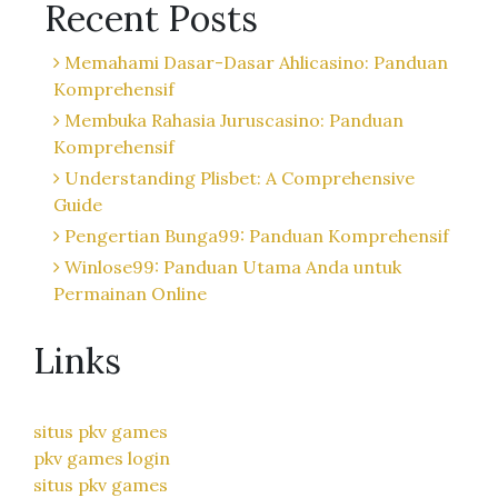
Recent Posts
Memahami Dasar-Dasar Ahlicasino: Panduan
Komprehensif
Membuka Rahasia Juruscasino: Panduan
Komprehensif
Understanding Plisbet: A Comprehensive
Guide
Pengertian Bunga99: Panduan Komprehensif
Winlose99: Panduan Utama Anda untuk
Permainan Online
Links
situs pkv games
pkv games login
situs pkv games