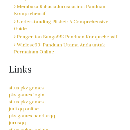
Membuka Rahasia Juruscasino: Panduan
Komprehensif
Understanding Plisbet: A Comprehensive
Guide
Pengertian Bunga99: Panduan Komprehensif
Winlose99: Panduan Utama Anda untuk
Permainan Online
Links
situs pkv games
pkv games login
situs pkv games
judi qq online
pkv games bandarqq
jurusqq
situs poker online