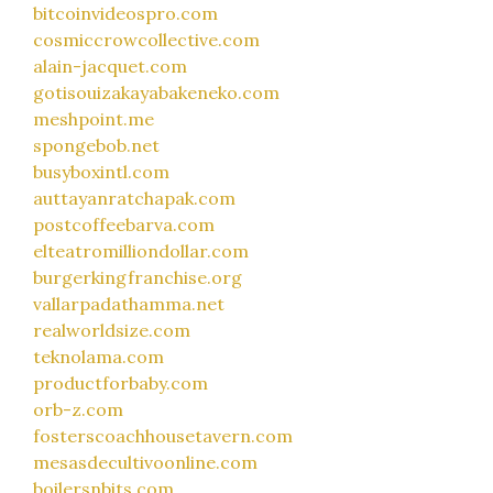
bitcoinvideospro.com
cosmiccrowcollective.com
alain-jacquet.com
gotisouizakayabakeneko.com
meshpoint.me
spongebob.net
busyboxintl.com
auttayanratchapak.com
postcoffeebarva.com
elteatromilliondollar.com
burgerkingfranchise.org
vallarpadathamma.net
realworldsize.com
teknolama.com
productforbaby.com
orb-z.com
fosterscoachhousetavern.com
mesasdecultivoonline.com
boilersnbits.com