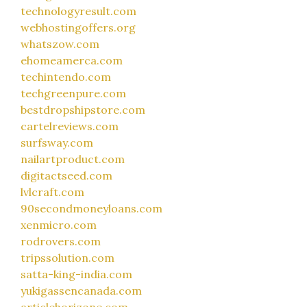
technologyresult.com
webhostingoffers.org
whatszow.com
ehomeamerca.com
techintendo.com
techgreenpure.com
bestdropshipstore.com
cartelreviews.com
surfsway.com
nailartproduct.com
digitactseed.com
lvlcraft.com
90secondmoneyloans.com
xenmicro.com
rodrovers.com
tripssolution.com
satta-king-india.com
yukigassencanada.com
articlehorizone.com