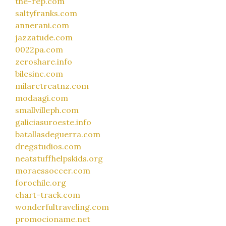
the-rep.com
saltyfranks.com
annerani.com
jazzatude.com
0022pa.com
zeroshare.info
bilesinc.com
milaretreatnz.com
modaagi.com
smallvilleph.com
galiciasuroeste.info
batallasdeguerra.com
dregstudios.com
neatstuffhelpskids.org
moraessoccer.com
forochile.org
chart-track.com
wonderfultraveling.com
promocioname.net