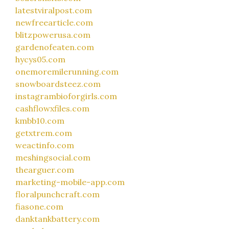
latestviralpost.com
newfreearticle.com
blitzpowerusa.com
gardenofeaten.com
hycys05.com
onemoremilerunning.com
snowboardsteez.com
instagrambioforgirls.com
cashflowxfiles.com
kmbb10.com
getxtrem.com
weactinfo.com
meshingsocial.com
thearguer.com
marketing-mobile-app.com
floralpunchcraft.com
fiasone.com
danktankbattery.com