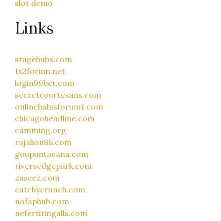
slot demo
Links
stagehubs.com
1x2forum.net
login99bet.com
secretcourtesans.com
onlinebahisforum1.com
chicagoheadline.com
camming.org
rajalion88.com
goupuntacana.com
riversedgepark.com
zaseez.com
catchycrunch.com
nofaphub.com
nefertitingalls.com