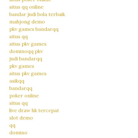
situs qq online
bandar judi bola terbaik
mahjong demo
pkv games bandarqq
situs qq
situs pkv games
dominoqq pkv
judi bandarqq
pkv games
situs pkv games
asikqq
bandarqq
poker online
situs qq
live draw hk tercepat
slot demo
qq
domino