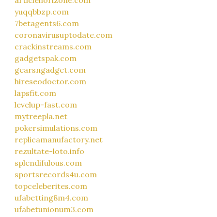
yuqqbbzp.com
7betagents6.com
coronavirusuptodate.com
crackinstreams.com
gadgetspak.com
gearsngadget.com
hireseodoctor.com
lapsfit.com
levelup-fast.com
mytreepla.net
pokersimulations.com
replicamanufactory.net
rezultate-loto.info
splendifulous.com
sportsrecords4u.com
topceleberites.com
ufabetting8m4.com
ufabetunionum3.com