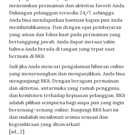
menemukan permainan dan aktivitas favorit Anda.
Dukungan pelanggan tersedia 24/7, sehingga
Anda bisa mendapatkan bantuan kapan pun Anda
membutuhkannya. Dan dengan opsi pembayaran
yang aman dan fokus kuat pada permainan yang
bertanggung jawab, Anda dapat merasa yakin
bahwa Anda berada di tangan yang tepat saat
bermain di BK8.
Jadi jika Anda mencari pengalaman hiburan online
yang menyenangkan dan mengasyikkan, Anda bisa
mengunjungi BK8. Dengan beragam permainan
dan aktivitas, antarmuka yang ramah pengguna,
dan komitmen terhadap kepuasan pelanggan, BK8
adalah pilihan sempurna bagi siapa pun yang ingin
bersenang-senang online. Kunjungi BK8 hari ini
dan mulailah menikmati semua sensasi dan
kegembiraan yang ditawarkan!
[ad_2]