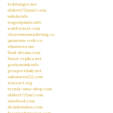
tedstanger.net
ufabett732um3.com
uskola.info
wagonpaints.info
waitfornext.com
clearvisionmarketing.co
quantum-code.co
whatnews.me
final-dream.com
finest-replica.net
gestioneinh.info
prosportdaily.net
salesinvest22.com
teseract.org
trendy-ama-shop.com
ufabett732m7.com
visiofood.com
droidwindow.com
freeprsubmission.com