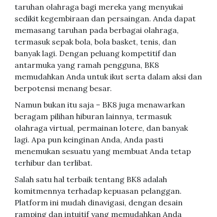
taruhan olahraga bagi mereka yang menyukai
sedikit kegembiraan dan persaingan. Anda dapat
memasang taruhan pada berbagai olahraga,
termasuk sepak bola, bola basket, tenis, dan
banyak lagi. Dengan peluang kompetitif dan
antarmuka yang ramah pengguna, BK8
memudahkan Anda untuk ikut serta dalam aksi dan
berpotensi menang besar.
Namun bukan itu saja – BK8 juga menawarkan
beragam pilihan hiburan lainnya, termasuk
olahraga virtual, permainan lotere, dan banyak
lagi. Apa pun keinginan Anda, Anda pasti
menemukan sesuatu yang membuat Anda tetap
terhibur dan terlibat.
Salah satu hal terbaik tentang BK8 adalah
komitmennya terhadap kepuasan pelanggan.
Platform ini mudah dinavigasi, dengan desain
ramping dan intuitif yang memudahkan Anda