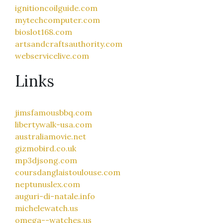
ignitioncoilguide.com
mytechcomputer.com
bioslot168.com
artsandcraftsauthority.com
webservicelive.com
Links
jimsfamousbbq.com
libertywalk-usa.com
australiamovie.net
gizmobird.co.uk
mp3djsong.com
coursdanglaistoulouse.com
neptunuslex.com
auguri-di-natale.info
michelewatch.us
omega--watches.us