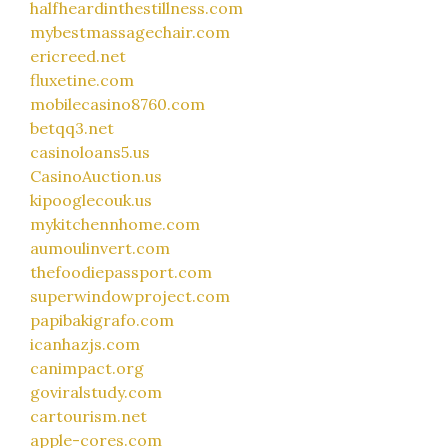
halfheardinthestillness.com
mybestmassagechair.com
ericreed.net
fluxetine.com
mobilecasino8760.com
betqq3.net
casinoloans5.us
CasinoAuction.us
kipooglecouk.us
mykitchennhome.com
aumoulinvert.com
thefoodiepassport.com
superwindowproject.com
papibakigrafo.com
icanhazjs.com
canimpact.org
goviralstudy.com
cartourism.net
apple-cores.com