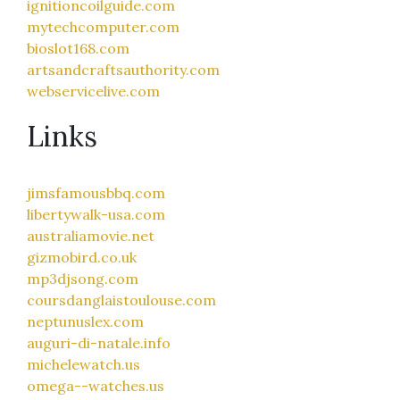
ignitioncoilguide.com
mytechcomputer.com
bioslot168.com
artsandcraftsauthority.com
webservicelive.com
Links
jimsfamousbbq.com
libertywalk-usa.com
australiamovie.net
gizmobird.co.uk
mp3djsong.com
coursdanglaistoulouse.com
neptunuslex.com
auguri-di-natale.info
michelewatch.us
omega--watches.us