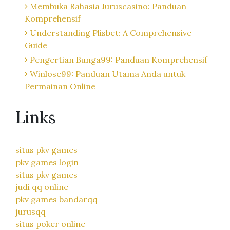
Membuka Rahasia Juruscasino: Panduan
Komprehensif
Understanding Plisbet: A Comprehensive
Guide
Pengertian Bunga99: Panduan Komprehensif
Winlose99: Panduan Utama Anda untuk
Permainan Online
Links
situs pkv games
pkv games login
situs pkv games
judi qq online
pkv games bandarqq
jurusqq
situs poker online