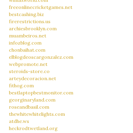
freeonlinecricketgames.net
bestcashing.biz
firerestrictions.us
archiesbrooklyn.com
muambeiros.net
infozblog.com
chonbaihat.com
elblogdeoscargonzalez.com
webpromote.net
steroids-store.co
arteydecoracion.net
fithog.com
bestlaptopbestmonitor.com
georginaryland.com
roseandbasil.com
thewhitewhitelights.com
atdhe.ws
heckrodtwetland.org