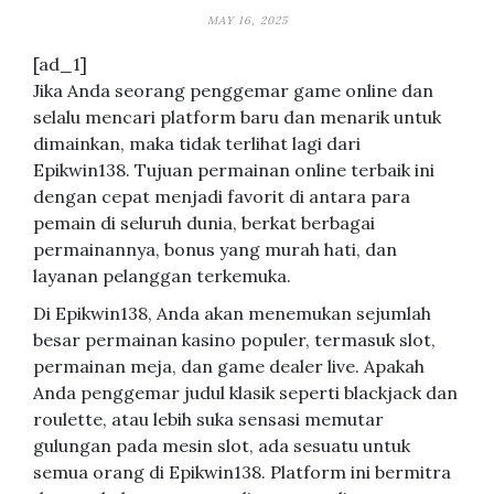
MAY 16, 2025
[ad_1]
Jika Anda seorang penggemar game online dan
selalu mencari platform baru dan menarik untuk
dimainkan, maka tidak terlihat lagi dari
Epikwin138. Tujuan permainan online terbaik ini
dengan cepat menjadi favorit di antara para
pemain di seluruh dunia, berkat berbagai
permainannya, bonus yang murah hati, dan
layanan pelanggan terkemuka.
Di Epikwin138, Anda akan menemukan sejumlah
besar permainan kasino populer, termasuk slot,
permainan meja, dan game dealer live. Apakah
Anda penggemar judul klasik seperti blackjack dan
roulette, atau lebih suka sensasi memutar
gulungan pada mesin slot, ada sesuatu untuk
semua orang di Epikwin138. Platform ini bermitra