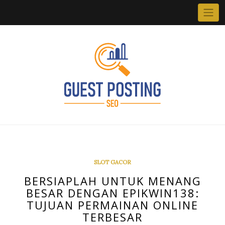
Skip
to
content
SLOT GACOR
BERSIAPLAH UNTUK MENANG
BESAR DENGAN EPIKWIN138:
TUJUAN PERMAINAN ONLINE
TERBESAR