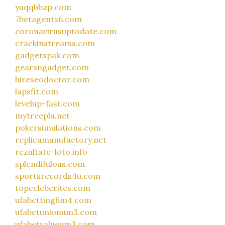
yuqqbbzp.com
7betagents6.com
coronavirusuptodate.com
crackinstreams.com
gadgetspak.com
gearsngadget.com
hireseodoctor.com
lapsfit.com
levelup-fast.com
mytreepla.net
pokersimulations.com
replicamanufactory.net
rezultate-loto.info
splendifulous.com
sportsrecords4u.com
topceleberites.com
ufabetting8m4.com
ufabetunionum3.com
ufabetvalueum3.com