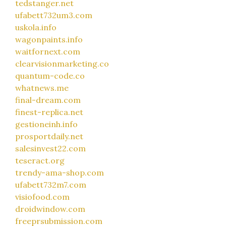
tedstanger.net
ufabett732um3.com
uskola.info
wagonpaints.info
waitfornext.com
clearvisionmarketing.co
quantum-code.co
whatnews.me
final-dream.com
finest-replica.net
gestioneinh.info
prosportdaily.net
salesinvest22.com
teseract.org
trendy-ama-shop.com
ufabett732m7.com
visiofood.com
droidwindow.com
freeprsubmission.com