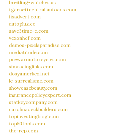
breitling-watches.us
tgarnettcentrallautoads.com
fixadvert.com
autopluz.co
save3time-c.com
vexonhcf.com
demos-pixelsparadise.com
mediatitude.com
prewarmotorcycles.com
simracinglinks.com
dosyamerkezi.net
le-surrealisme.com
showcasebeauty.com
insurancepolicyexpert.com
statkeycompany.com
carolinadeckbuilders.com
topinvestingblog.com
top50tools.com
the-rep.com