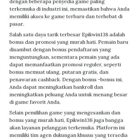
dengan beberapa penyedia game paling
terkemuka di industri ini, memastikan bahwa Anda
memiliki akses ke game terbaru dan terhebat di
pasar.
Salah satu daya tarik terbesar Epikwin138 adalah
bonus dan promosi yang murah hati. Pemain baru
disambut dengan bonus pendaftaran yang
menguntungkan, sementara pemain yang ada
dapat memanfaatkan promosi reguler, seperti
bonus memuat ulang, putaran gratis, dan
penawaran cashback. Dengan bonus -bonus ini,
Anda dapat meningkatkan bankroll dan
meningkatkan peluang Anda untuk menang besar
di game favorit Anda.
Selain pemilihan game yang mengesankan dan
bonus yang murah hati, Epikwin138 juga bangga
akan layanan pelanggan terkemuka. Platform ini
memiliki tim agen dukungan khusus yang tersedia