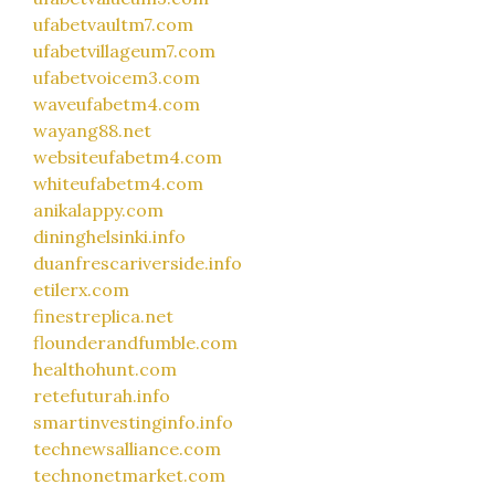
ufabetvaultm7.com
ufabetvillageum7.com
ufabetvoicem3.com
waveufabetm4.com
wayang88.net
websiteufabetm4.com
whiteufabetm4.com
anikalappy.com
dininghelsinki.info
duanfrescariverside.info
etilerx.com
finestreplica.net
flounderandfumble.com
healthohunt.com
retefuturah.info
smartinvestinginfo.info
technewsalliance.com
technonetmarket.com