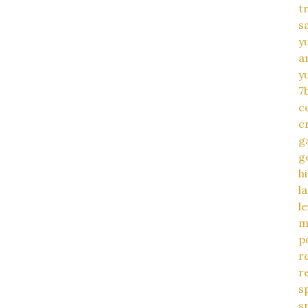
t
s
y
a
y
7
c
c
g
g
h
l
l
m
p
r
r
s
s