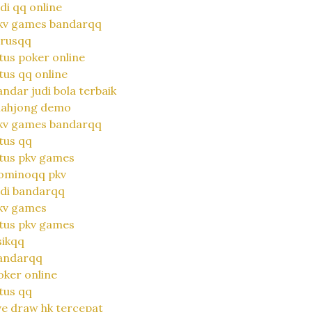
udi qq online
kv games bandarqq
urusqq
itus poker online
itus qq online
andar judi bola terbaik
ahjong demo
kv games bandarqq
itus qq
itus pkv games
ominoqq pkv
udi bandarqq
kv games
itus pkv games
sikqq
andarqq
oker online
itus qq
ive draw hk tercepat