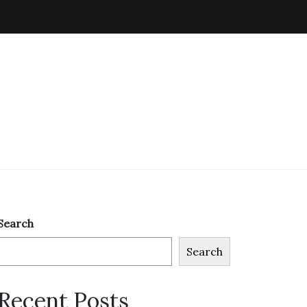
Search
Search
Recent Posts