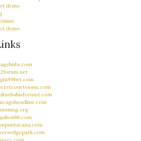
lot demo
q
omino
lot demo
Links
tagehubs.com
x2forum.net
ogin99bet.com
ecretcourtesans.com
nlinebahisforum1.com
hicagoheadline.com
amming.org
ajalion88.com
oupuntacana.com
iversedgepark.com
aseez.com