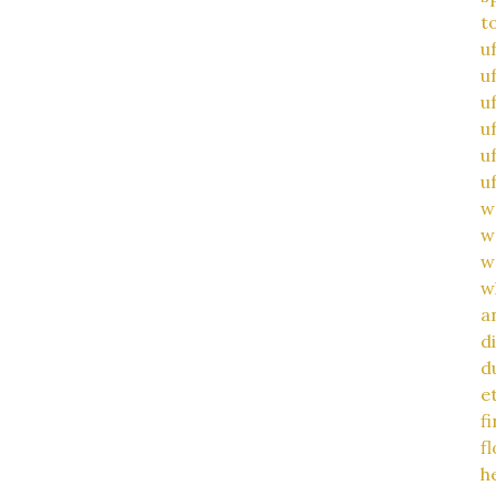
t
u
u
u
u
u
u
w
w
w
w
a
d
d
e
f
f
h