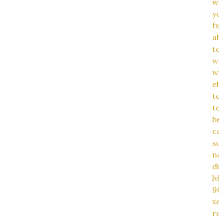
w
y
f
a
t
w
w
e
t
t
b
c
s
n
d
l
9
x
r