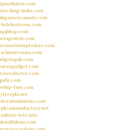
ripssolution.com
atta-king-india.com
ukigassencanada.com
rticlehorizone.com
uqqbbzp.com
betagents6.com
oronavirusuptodate.com
rackinstreams.com
adgetspak.com
earsngadget.com
ireseodoctor.com
apsfit.com
evelup-fast.com
ytreepla.net
okersimulations.com
eplicamanufactory.net
ezultate-loto.info
plendifulous.com
portsrecords4u.com