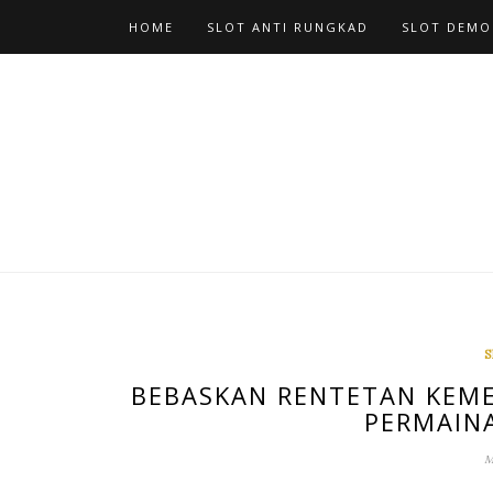
Skip
HOME
SLOT ANTI RUNGKAD
SLOT DEMO
to
content
S
BEBASKAN RENTETAN KEM
PERMAIN
M