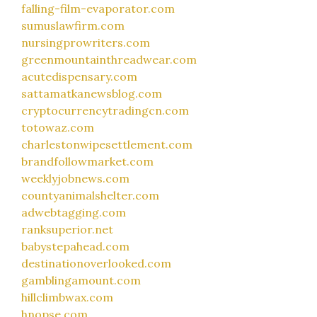
falling-film-evaporator.com
sumuslawfirm.com
nursingprowriters.com
greenmountainthreadwear.com
acutedispensary.com
sattamatkanewsblog.com
cryptocurrencytradingcn.com
totowaz.com
charlestonwipesettlement.com
brandfollowmarket.com
weeklyjobnews.com
countyanimalshelter.com
adwebtagging.com
ranksuperior.net
babystepahead.com
destinationoverlooked.com
gamblingamount.com
hillclimbwax.com
hnopse.com