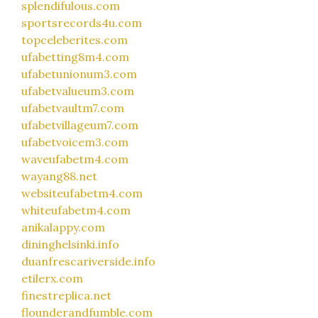
splendifulous.com
sportsrecords4u.com
topceleberites.com
ufabetting8m4.com
ufabetunionum3.com
ufabetvalueum3.com
ufabetvaultm7.com
ufabetvillageum7.com
ufabetvoicem3.com
waveufabetm4.com
wayang88.net
websiteufabetm4.com
whiteufabetm4.com
anikalappy.com
dininghelsinki.info
duanfrescariverside.info
etilerx.com
finestreplica.net
flounderandfumble.com