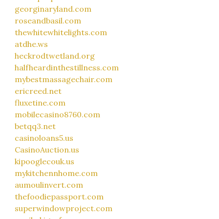
georginaryland.com
roseandbasil.com
thewhitewhitelights.com
atdhe.ws
heckrodtwetland.org
halfheardinthestillness.com
mybestmassagechair.com
ericreed.net
fluxetine.com
mobilecasino8760.com
betqq3.net
casinoloans5.us
CasinoAuction.us
kipooglecouk.us
mykitchennhome.com
aumoulinvert.com
thefoodiepassport.com
superwindowproject.com