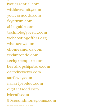
iyouessential.com
withloveamity.com
youlearncode.com
fxyatirim.com
abbuguide.com
technologyresult.com
webhostingoffers.org
whatszow.com
ehomeamerca.com
techintendo.com
techgreenpure.com
bestdropshipstore.com
cartelreviews.com
surfsway.com
nailartproduct.com
digitactseed.com
lvlcraft.com
90secondmoneyloans.com
xenmicro.com