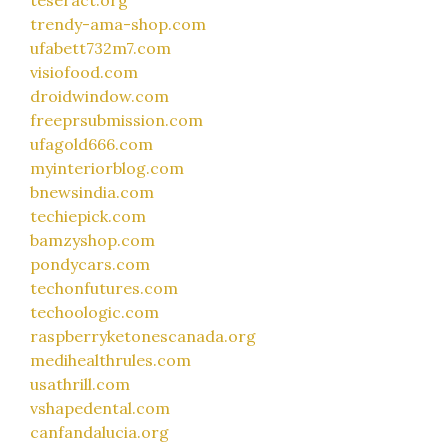
trendy-ama-shop.com
ufabett732m7.com
visiofood.com
droidwindow.com
freeprsubmission.com
ufagold666.com
myinteriorblog.com
bnewsindia.com
techiepick.com
bamzyshop.com
pondycars.com
techonfutures.com
techoologic.com
raspberryketonescanada.org
medihealthrules.com
usathrill.com
vshapedental.com
canfandalucia.org