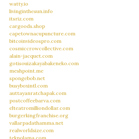
watty.io
livinginthesun.info
itsriz.com
cargoods.shop
capetownacupuncture.com
bitcoinvideospro.com
cosmiccrowcollective.com
alain-jacquet.com
gotisouizakayabakeneko.com
meshpoint.me
spongebob.net
busyboxintl.com
auttayanratchapak.com
postcoffeebarva.com
elteatromilliondollar.com
burgerkingfranchise.org
vallarpadathamma.net
realworldsize.com
teknolama.com