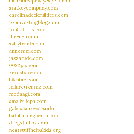
insurancepolicyexpert.com
statkeycompany.com
carolinadeckbuilders.com
topinvestingblog.com
top50tools.com
the-rep.com
saltyfranks.com
annerani.com
jazzatude.com
0022pa.com
zeroshare.info
bilesinc.com
milaretreatnz.com
modaagi.com
smallvilleph.com
galiciasuroeste.info
batallasdeguerra.com
dregstudios.com
neatstuffhelpskids.org