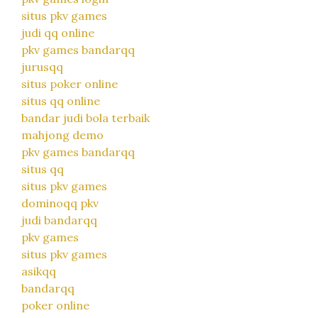
situs pkv games
judi qq online
pkv games bandarqq
jurusqq
situs poker online
situs qq online
bandar judi bola terbaik
mahjong demo
pkv games bandarqq
situs qq
situs pkv games
dominoqq pkv
judi bandarqq
pkv games
situs pkv games
asikqq
bandarqq
poker online