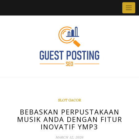
Skip
to
content
SLOT GACOR
BEBASKAN PERPUSTAKAAN
MUSIK ANDA DENGAN FITUR
INOVATIF YMP3
MARCH 12, 2026