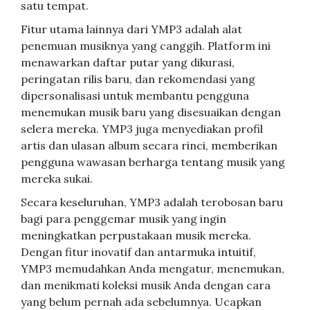
satu tempat.
Fitur utama lainnya dari YMP3 adalah alat
penemuan musiknya yang canggih. Platform ini
menawarkan daftar putar yang dikurasi,
peringatan rilis baru, dan rekomendasi yang
dipersonalisasi untuk membantu pengguna
menemukan musik baru yang disesuaikan dengan
selera mereka. YMP3 juga menyediakan profil
artis dan ulasan album secara rinci, memberikan
pengguna wawasan berharga tentang musik yang
mereka sukai.
Secara keseluruhan, YMP3 adalah terobosan baru
bagi para penggemar musik yang ingin
meningkatkan perpustakaan musik mereka.
Dengan fitur inovatif dan antarmuka intuitif,
YMP3 memudahkan Anda mengatur, menemukan,
dan menikmati koleksi musik Anda dengan cara
yang belum pernah ada sebelumnya. Ucapkan