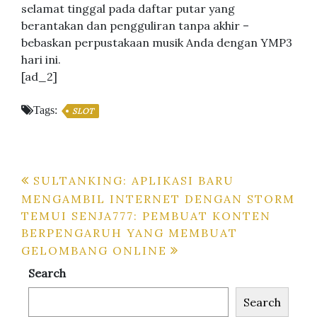
selamat tinggal pada daftar putar yang
berantakan dan pengguliran tanpa akhir –
bebaskan perpustakaan musik Anda dengan YMP3
hari ini.
[ad_2]
Tags:
SLOT
Post
SULTANKING: APLIKASI BARU
MENGAMBIL INTERNET DENGAN STORM
navigation
TEMUI SENJA777: PEMBUAT KONTEN
BERPENGARUH YANG MEMBUAT
GELOMBANG ONLINE
Search
Search