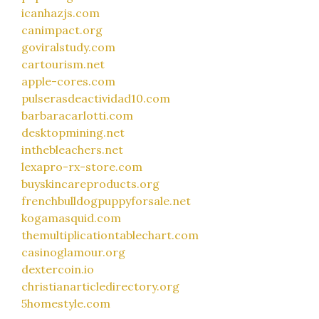
icanhazjs.com
canimpact.org
goviralstudy.com
cartourism.net
apple-cores.com
pulserasdeactividad10.com
barbaracarlotti.com
desktopmining.net
inthebleachers.net
lexapro-rx-store.com
buyskincareproducts.org
frenchbulldogpuppyforsale.net
kogamasquid.com
themultiplicationtablechart.com
casinoglamour.org
dextercoin.io
christianarticledirectory.org
5homestyle.com