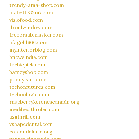
trendy-ama-shop.com
ufabett732m7.com
visiofood.com
droidwindow.com
freeprsubmission.com
ufagold666.com
myinteriorblog.com
bnewsindia.com
techiepick.com
bamzyshop.com
pondycars.com
techonfutures.com
techoologic.com
raspberryketonescanada.org
medihealthrules.com
usathrill.com
vshapedental.com
canfandalucia.org
yourengineguide.com