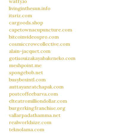
watty.io
livinginthesun.info
itsriz.com
cargoods.shop
capetownacupuncture.com
bitcoinvideospro.com
cosmiccrowcollective.com
alain-jacquet.com
gotisouizakayabakeneko.com
meshpoint.me
spongebob.net
busyboxintl.com
auttayanratchapak.com
postcoffeebarva.com
elteatromilliondollar.com
burgerkingfranchise.org
vallarpadathamma.net
realworldsize.com
teknolama.com