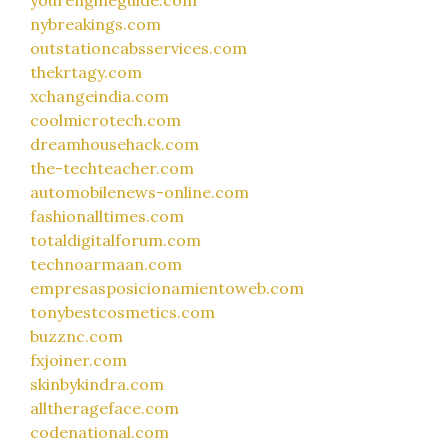
nybreakings.com
outstationcabsservices.com
thekrtagy.com
xchangeindia.com
coolmicrotech.com
dreamhousehack.com
the-techteacher.com
automobilenews-online.com
fashionalltimes.com
totaldigitalforum.com
technoarmaan.com
empresasposicionamientoweb.com
tonybestcosmetics.com
buzznc.com
fxjoiner.com
skinbykindra.com
alltherageface.com
codenational.com