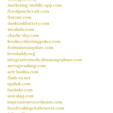
marketing-mobile-app.com
floralpunchcraft.com
fiasone.com
danktankbattery.com
mealudo.com
charlie-day.com
livedirectbettingpoker.com
foxbusinessupdate.com
lovedaddy.org
integrativemedicalmassageplano.com
mrrugwashing.com
acb-bankia.com
flash-es.net
upshak.com
backsilo.com
siviralqq.com
impressionresorthoian.com
bestfreakingclothesever.com