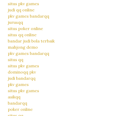
situs pkv games
judi qq online
pkv games bandarqq
jurusqq
situs poker online
situs qq online
bandar judi bola terbaik
mahjong demo
pkv games bandarqq
situs qq
situs pkv games
dominoqq pkv
judi bandarqq
pkv games
situs pkv games
asikqq
bandarqq
poker online
situs qq