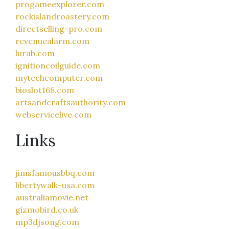
progameexplorer.com
rockislandroastery.com
directselling-pro.com
revenuealarm.com
lurab.com
ignitioncoilguide.com
mytechcomputer.com
bioslot168.com
artsandcraftsauthority.com
webservicelive.com
Links
jimsfamousbbq.com
libertywalk-usa.com
australiamovie.net
gizmobird.co.uk
mp3djsong.com