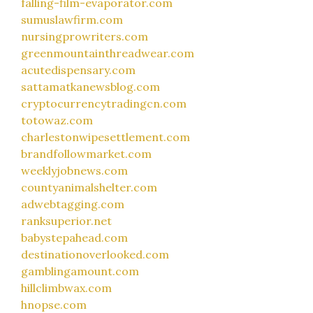
falling-film-evaporator.com
sumuslawfirm.com
nursingprowriters.com
greenmountainthreadwear.com
acutedispensary.com
sattamatkanewsblog.com
cryptocurrencytradingcn.com
totowaz.com
charlestonwipesettlement.com
brandfollowmarket.com
weeklyjobnews.com
countyanimalshelter.com
adwebtagging.com
ranksuperior.net
babystepahead.com
destinationoverlooked.com
gamblingamount.com
hillclimbwax.com
hnopse.com