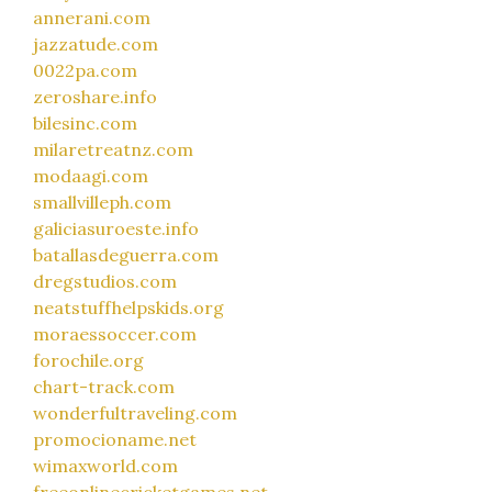
annerani.com
jazzatude.com
0022pa.com
zeroshare.info
bilesinc.com
milaretreatnz.com
modaagi.com
smallvilleph.com
galiciasuroeste.info
batallasdeguerra.com
dregstudios.com
neatstuffhelpskids.org
moraessoccer.com
forochile.org
chart-track.com
wonderfultraveling.com
promocioname.net
wimaxworld.com
freeonlinecricketgames.net