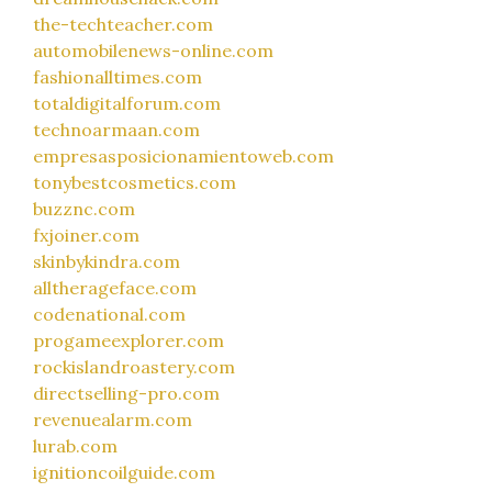
the-techteacher.com
automobilenews-online.com
fashionalltimes.com
totaldigitalforum.com
technoarmaan.com
empresasposicionamientoweb.com
tonybestcosmetics.com
buzznc.com
fxjoiner.com
skinbykindra.com
alltherageface.com
codenational.com
progameexplorer.com
rockislandroastery.com
directselling-pro.com
revenuealarm.com
lurab.com
ignitioncoilguide.com