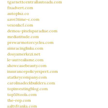
tgarnettcentrallautoads.com
fixadvert.com
autopluz.co
save3time-c.com
vexonhcf.com
demos-pixelsparadise.com
mediatitude.com
prewarmotorcycles.com
simracinglinks.com
dosyamerkezi.net
le-surrealisme.com
showcasebeauty.com
insurancepolicyexpert.com
statkeycompany.com
carolinadeckbuilders.com
topinvestingblog.com
top50tools.com
the-rep.com
saltyfranks.com