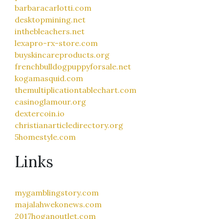
barbaracarlotti.com
desktopmining.net
inthebleachers.net
lexapro-rx-store.com
buyskincareproducts.org
frenchbulldogpuppyforsale.net
kogamasquid.com
themultiplicationtablechart.com
casinoglamour.org
dextercoin.io
christianarticledirectory.org
5homestyle.com
Links
mygamblingstory.com
majalahwekonews.com
2017hoganoutlet.com