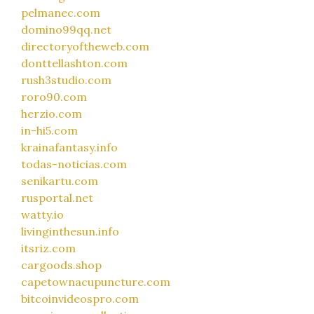
pelmanec.com
domino99qq.net
directoryoftheweb.com
donttellashton.com
rush3studio.com
roro90.com
herzio.com
in-hi5.com
krainafantasy.info
todas-noticias.com
senikartu.com
rusportal.net
watty.io
livinginthesun.info
itsriz.com
cargoods.shop
capetownacupuncture.com
bitcoinvideospro.com