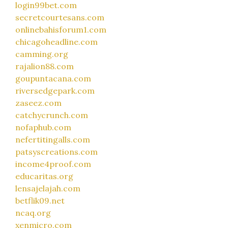
login99bet.com
secretcourtesans.com
onlinebahisforum1.com
chicagoheadline.com
camming.org
rajalion88.com
goupuntacana.com
riversedgepark.com
zaseez.com
catchycrunch.com
nofaphub.com
nefertitingalls.com
patsyscreations.com
income4proof.com
educaritas.org
lensajelajah.com
betflik09.net
ncaq.org
xenmicro.com