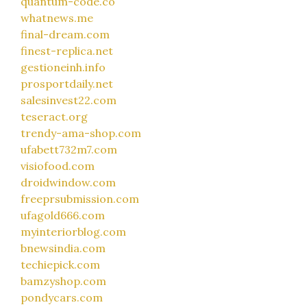
quantum-code.co
whatnews.me
final-dream.com
finest-replica.net
gestioneinh.info
prosportdaily.net
salesinvest22.com
teseract.org
trendy-ama-shop.com
ufabett732m7.com
visiofood.com
droidwindow.com
freeprsubmission.com
ufagold666.com
myinteriorblog.com
bnewsindia.com
techiepick.com
bamzyshop.com
pondycars.com