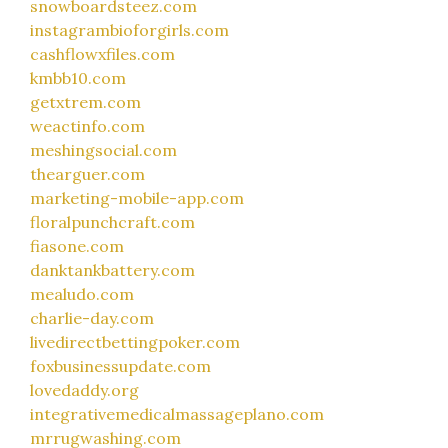
snowboardsteez.com
instagrambioforgirls.com
cashflowxfiles.com
kmbb10.com
getxtrem.com
weactinfo.com
meshingsocial.com
thearguer.com
marketing-mobile-app.com
floralpunchcraft.com
fiasone.com
danktankbattery.com
mealudo.com
charlie-day.com
livedirectbettingpoker.com
foxbusinessupdate.com
lovedaddy.org
integrativemedicalmassageplano.com
mrrugwashing.com