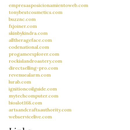
empresasposicionamientoweb.com
tonybestcosmetics.com
buzznc.com
fxjoiner.com
skinbykindra.com
alltherageface.com
codenational.com
progameexplorer.com
rockislandroastery.com
directselling-pro.com
revenuealarm.com
lurab.com
ignitioncoilguide.com
mytechcomputer.com
bioslot168.com
artsandcraftsauthority.com
webservicelive.com