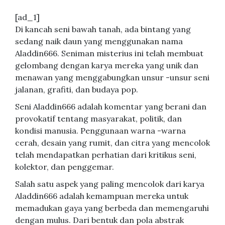
[ad_1]
Di kancah seni bawah tanah, ada bintang yang
sedang naik daun yang menggunakan nama
Aladdin666. Seniman misterius ini telah membuat
gelombang dengan karya mereka yang unik dan
menawan yang menggabungkan unsur -unsur seni
jalanan, grafiti, dan budaya pop.
Seni Aladdin666 adalah komentar yang berani dan
provokatif tentang masyarakat, politik, dan
kondisi manusia. Penggunaan warna -warna
cerah, desain yang rumit, dan citra yang mencolok
telah mendapatkan perhatian dari kritikus seni,
kolektor, dan penggemar.
Salah satu aspek yang paling mencolok dari karya
Aladdin666 adalah kemampuan mereka untuk
memadukan gaya yang berbeda dan memengaruhi
dengan mulus. Dari bentuk dan pola abstrak