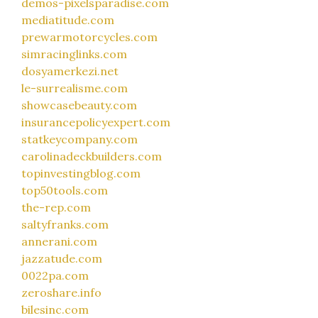
demos-pixelsparadise.com
mediatitude.com
prewarmotorcycles.com
simracinglinks.com
dosyamerkezi.net
le-surrealisme.com
showcasebeauty.com
insurancepolicyexpert.com
statkeycompany.com
carolinadeckbuilders.com
topinvestingblog.com
top50tools.com
the-rep.com
saltyfranks.com
annerani.com
jazzatude.com
0022pa.com
zeroshare.info
bilesinc.com