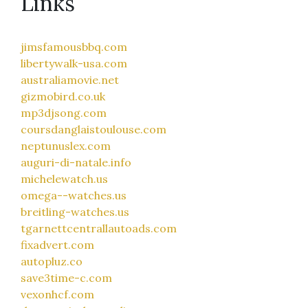
Links
jimsfamousbbq.com
libertywalk-usa.com
australiamovie.net
gizmobird.co.uk
mp3djsong.com
coursdanglaistoulouse.com
neptunuslex.com
auguri-di-natale.info
michelewatch.us
omega--watches.us
breitling-watches.us
tgarnettcentrallautoads.com
fixadvert.com
autopluz.co
save3time-c.com
vexonhcf.com