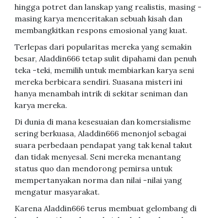
hingga potret dan lanskap yang realistis, masing -
masing karya menceritakan sebuah kisah dan
membangkitkan respons emosional yang kuat.
Terlepas dari popularitas mereka yang semakin
besar, Aladdin666 tetap sulit dipahami dan penuh
teka -teki, memilih untuk membiarkan karya seni
mereka berbicara sendiri. Suasana misteri ini
hanya menambah intrik di sekitar seniman dan
karya mereka.
Di dunia di mana kesesuaian dan komersialisme
sering berkuasa, Aladdin666 menonjol sebagai
suara perbedaan pendapat yang tak kenal takut
dan tidak menyesal. Seni mereka menantang
status quo dan mendorong pemirsa untuk
mempertanyakan norma dan nilai -nilai yang
mengatur masyarakat.
Karena Aladdin666 terus membuat gelombang di