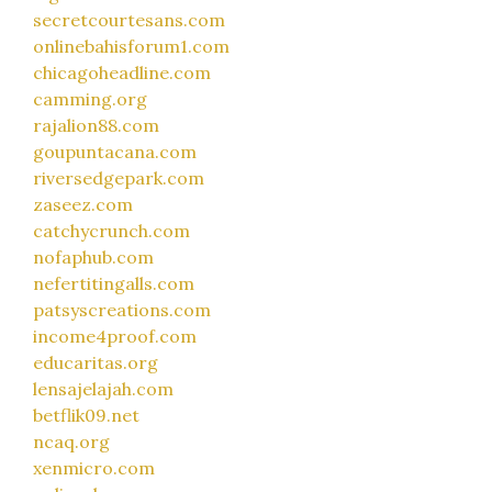
secretcourtesans.com
onlinebahisforum1.com
chicagoheadline.com
camming.org
rajalion88.com
goupuntacana.com
riversedgepark.com
zaseez.com
catchycrunch.com
nofaphub.com
nefertitingalls.com
patsyscreations.com
income4proof.com
educaritas.org
lensajelajah.com
betflik09.net
ncaq.org
xenmicro.com