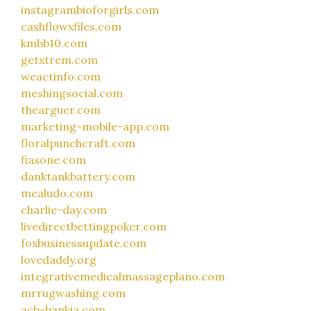
instagrambioforgirls.com
cashflowxfiles.com
kmbb10.com
getxtrem.com
weactinfo.com
meshingsocial.com
thearguer.com
marketing-mobile-app.com
floralpunchcraft.com
fiasone.com
danktankbattery.com
mealudo.com
charlie-day.com
livedirectbettingpoker.com
foxbusinessupdate.com
lovedaddy.org
integrativemedicalmassageplano.com
mrrugwashing.com
acb-bankia.com