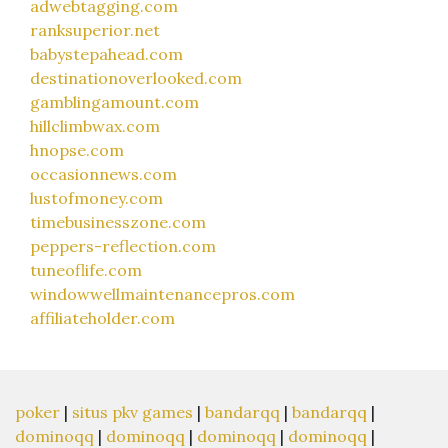
adwebtagging.com
ranksuperior.net
babystepahead.com
destinationoverlooked.com
gamblingamount.com
hillclimbwax.com
hnopse.com
occasionnews.com
lustofmoney.com
timebusinesszone.com
peppers-reflection.com
tuneoflife.com
windowwellmaintenancepros.com
affiliateholder.com
poker
|
situs pkv games
|
bandarqq
|
bandarqq
|
dominoqq
|
dominoqq
|
dominoqq
|
dominoqq
|