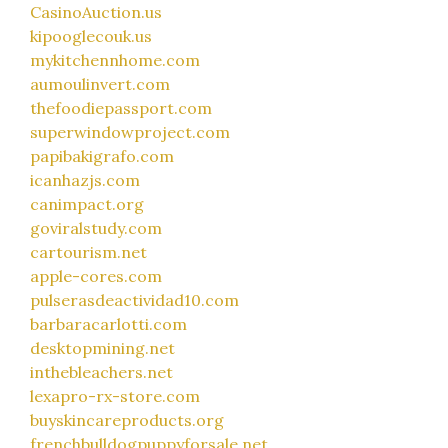
CasinoAuction.us
kipooglecouk.us
mykitchennhome.com
aumoulinvert.com
thefoodiepassport.com
superwindowproject.com
papibakigrafo.com
icanhazjs.com
canimpact.org
goviralstudy.com
cartourism.net
apple-cores.com
pulserasdeactividad10.com
barbaracarlotti.com
desktopmining.net
inthebleachers.net
lexapro-rx-store.com
buyskincareproducts.org
frenchbulldogpuppyforsale.net