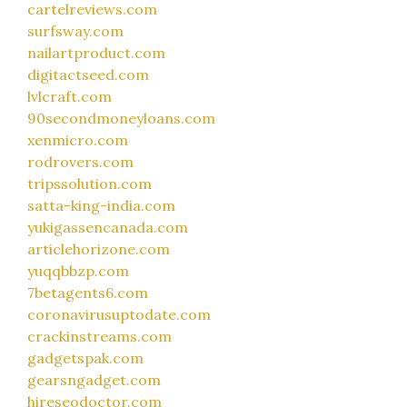
cartelreviews.com
surfsway.com
nailartproduct.com
digitactseed.com
lvlcraft.com
90secondmoneyloans.com
xenmicro.com
rodrovers.com
tripssolution.com
satta-king-india.com
yukigassencanada.com
articlehorizone.com
yuqqbbzp.com
7betagents6.com
coronavirusuptodate.com
crackinstreams.com
gadgetspak.com
gearsngadget.com
hireseodoctor.com