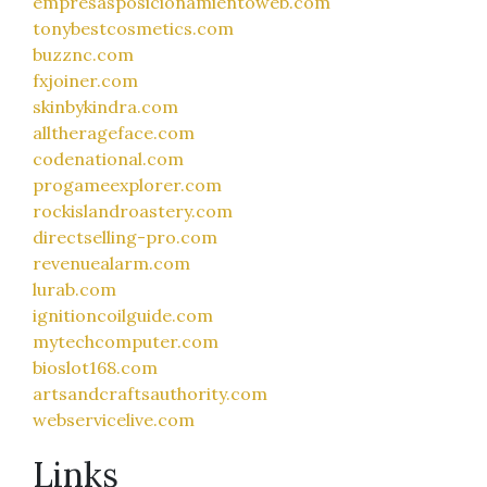
empresasposicionamientoweb.com
tonybestcosmetics.com
buzznc.com
fxjoiner.com
skinbykindra.com
alltherageface.com
codenational.com
progameexplorer.com
rockislandroastery.com
directselling-pro.com
revenuealarm.com
lurab.com
ignitioncoilguide.com
mytechcomputer.com
bioslot168.com
artsandcraftsauthority.com
webservicelive.com
Links