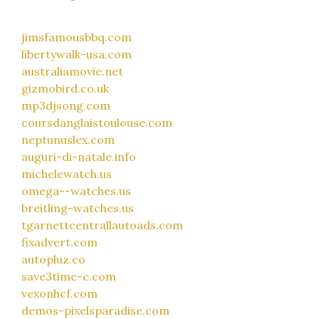
jimsfamousbbq.com
libertywalk-usa.com
australiamovie.net
gizmobird.co.uk
mp3djsong.com
coursdanglaistoulouse.com
neptunuslex.com
auguri-di-natale.info
michelewatch.us
omega--watches.us
breitling-watches.us
tgarnettcentrallautoads.com
fixadvert.com
autopluz.co
save3time-c.com
vexonhcf.com
demos-pixelsparadise.com