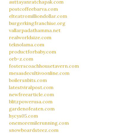
auttayanratchapak.com
postcoffeebarva.com
elteatromilliondollar.com
burgerkingfranchise.org
vallarpadathamma.net
realworldsize.com
teknolama.com
productforbaby.com
orb-z.com
fosterscoachhousetavern.com
mesasdecultivoonline.com
boilersnbits.com
latestviralpost.com
newfreearticle.com
blitzpowerusa.com
gardenofeaten.com
hycys05.com
onemoremilerunning.com
snowboardsteez.com