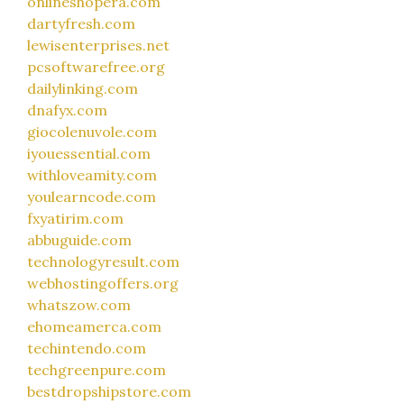
onlineshopera.com
dartyfresh.com
lewisenterprises.net
pcsoftwarefree.org
dailylinking.com
dnafyx.com
giocolenuvole.com
iyouessential.com
withloveamity.com
youlearncode.com
fxyatirim.com
abbuguide.com
technologyresult.com
webhostingoffers.org
whatszow.com
ehomeamerca.com
techintendo.com
techgreenpure.com
bestdropshipstore.com