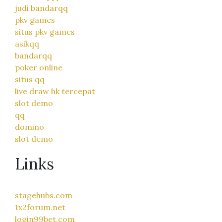
judi bandarqq
pkv games
situs pkv games
asikqq
bandarqq
poker online
situs qq
live draw hk tercepat
slot demo
qq
domino
slot demo
Links
stagehubs.com
1x2forum.net
login99bet.com