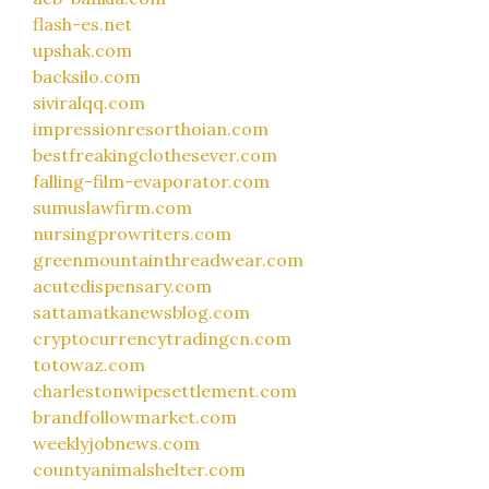
flash-es.net
upshak.com
backsilo.com
siviralqq.com
impressionresorthoian.com
bestfreakingclothesever.com
falling-film-evaporator.com
sumuslawfirm.com
nursingprowriters.com
greenmountainthreadwear.com
acutedispensary.com
sattamatkanewsblog.com
cryptocurrencytradingcn.com
totowaz.com
charlestonwipesettlement.com
brandfollowmarket.com
weeklyjobnews.com
countyanimalshelter.com