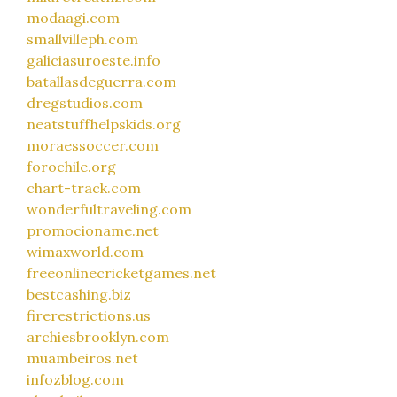
modaagi.com
smallvilleph.com
galiciasuroeste.info
batallasdeguerra.com
dregstudios.com
neatstuffhelpskids.org
moraessoccer.com
forochile.org
chart-track.com
wonderfultraveling.com
promocioname.net
wimaxworld.com
freeonlinecricketgames.net
bestcashing.biz
firerestrictions.us
archiesbrooklyn.com
muambeiros.net
infozblog.com