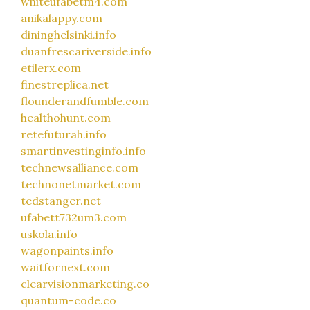
whiteufabetm4.com
anikalappy.com
dininghelsinki.info
duanfrescariverside.info
etilerx.com
finestreplica.net
flounderandfumble.com
healthohunt.com
retefuturah.info
smartinvestinginfo.info
technewsalliance.com
technonetmarket.com
tedstanger.net
ufabett732um3.com
uskola.info
wagonpaints.info
waitfornext.com
clearvisionmarketing.co
quantum-code.co