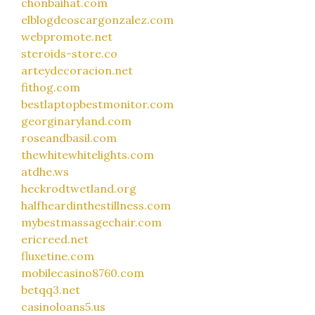
chonbaihat.com
elblogdeoscargonzalez.com
webpromote.net
steroids-store.co
arteydecoracion.net
fithog.com
bestlaptopbestmonitor.com
georginaryland.com
roseandbasil.com
thewhitewhitelights.com
atdhe.ws
heckrodtwetland.org
halfheardinthestillness.com
mybestmassagechair.com
ericreed.net
fluxetine.com
mobilecasino8760.com
betqq3.net
casinoloans5.us