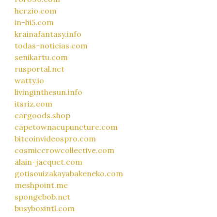
herzio.com
in-hi5.com
krainafantasy.info
todas-noticias.com
senikartu.com
rusportal.net
watty.io
livinginthesun.info
itsriz.com
cargoods.shop
capetownacupuncture.com
bitcoinvideospro.com
cosmiccrowcollective.com
alain-jacquet.com
gotisouizakayabakeneko.com
meshpoint.me
spongebob.net
busyboxintl.com