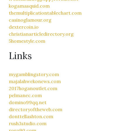
kogamasquid.com
themultiplicationtablechart.com
casinoglamour.org
dextercoin.io
christianarticledirectory.org
5homestyle.com
Links
mygamblingstory.com
majalahwekonews.com
2017hoganoutlet.com
pelmanec.com
domino99qq.net
directoryoftheweb.com
donttellashton.com
rush3studio.com
roro90.com