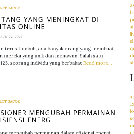
a
LOT GACOR
b
NTANG YANG MENINGKAT DI
p
TAS ONLINE
s
l
RCH 24, 2025
s
q
 dan terus tumbuh, ada banyak orang yang membuat
d
en mereka yang unik dan menawan. Salah satu
s
123, seorang individu yang berbakat
Read more…
s
LOT GACOR
1
USIONER MENGUBAH PERMAINAN
l
ISIENSI ENERGI
s
o
c
yang mengubah permainan dalam efisiensi energi.