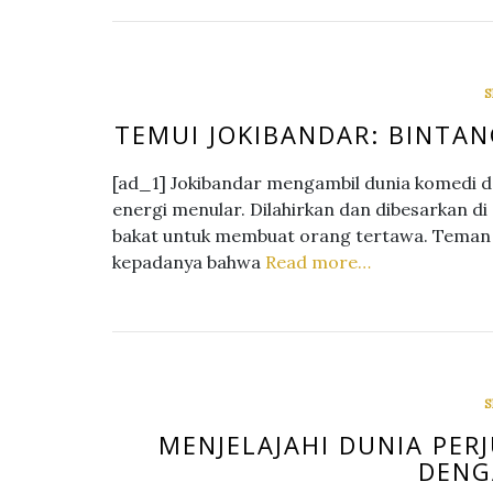
S
TEMUI JOKIBANDAR: BINTA
[ad_1] Jokibandar mengambil dunia komedi 
energi menular. Dilahirkan dan dibesarkan di s
bakat untuk membuat orang tertawa. Teman
kepadanya bahwa
Read more…
S
MENJELAJAHI DUNIA PER
DENG