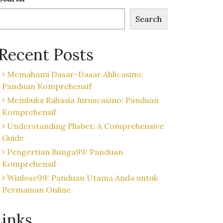
Search
Recent Posts
Memahami Dasar-Dasar Ahlicasino:
Panduan Komprehensif
Membuka Rahasia Juruscasino: Panduan
Komprehensif
Understanding Plisbet: A Comprehensive
Guide
Pengertian Bunga99: Panduan
Komprehensif
Winlose99: Panduan Utama Anda untuk
Permainan Online
Links