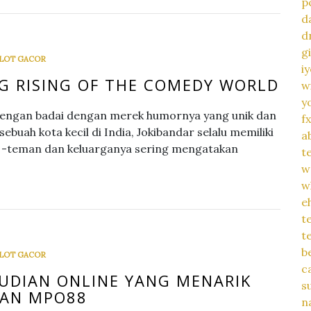
p
d
d
g
LOT GACOR
i
NG RISING OF THE COMEDY WORLD
w
y
dengan badai dengan merek humornya yang unik dan
f
ebuah kota kecil di India, Jokibandar selalu memiliki
a
 -teman dan keluarganya sering mengatakan
t
w
w
e
t
t
b
LOT GACOR
c
JUDIAN ONLINE YANG MENARIK
s
AN MPO88
n