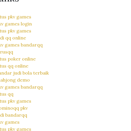
itus pkv games
kv games login
itus pkv games
udi qq online
kv games bandarqq
urusqq
itus poker online
itus qq online
andar judi bola terbaik
ahjong demo
kv games bandarqq
itus qq
itus pkv games
ominoqq pkv
udi bandarqq
kv games
itus pkv games