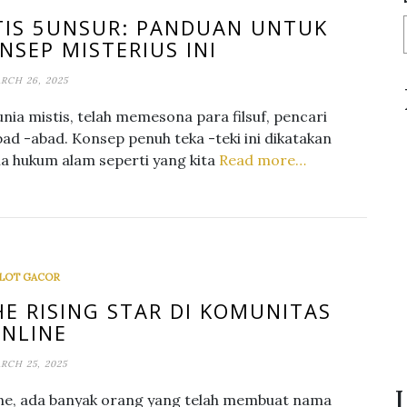
STIS 5UNSUR: PANDUAN UNTUK
SEP MISTERIUS INI
RCH 26, 2025
nia mistis, telah memesona para filsuf, pencari
bad -abad. Konsep penuh teka -teki ini dikatakan
mana hukum alam seperti yang kita
Read more…
LOT GACOR
E RISING STAR DI KOMUNITAS
NLINE
RCH 25, 2025
line, ada banyak orang yang telah membuat nama