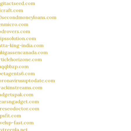
igitactseed.com
vlcraft.com
0secondmoneyloans.com
enmicro.com
odrovers.com
ripssolution.com
atta-king-india.com
ukigassencanada.com
rticlehorizone.com
uqqbbzp.com
betagents6.com
oronavirusuptodate.com
rackinstreams.com
adgetspak.com
earsngadget.com
ireseodoctor.com
apsfit.com
evelup-fast.com
ytreepla.net