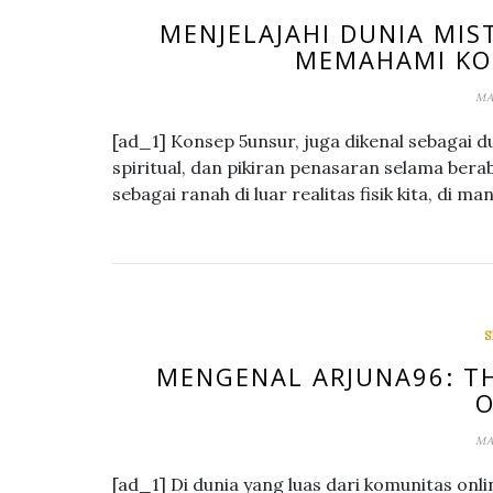
MENJELAJAHI DUNIA MI
MEMAHAMI KON
MA
[ad_1] Konsep 5unsur, juga dikenal sebagai du
spiritual, dan pikiran penasaran selama bera
sebagai ranah di luar realitas fisik kita, di 
S
MENGENAL ARJUNA96: TH
O
MA
[ad_1] Di dunia yang luas dari komunitas on